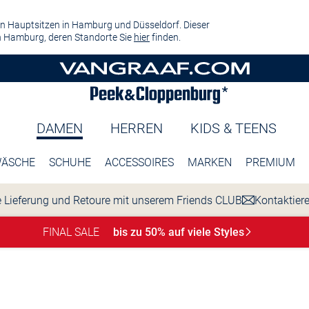
n Hauptsitzen in Hamburg und Düsseldorf. Dieser
 Hamburg, deren Standorte Sie
hier
finden.
DAMEN
HERREN
KIDS & TEENS
ÄSCHE
SCHUHE
ACCESSOIRES
MARKEN
PREMIUM
 Lieferung und Retoure mit unserem Friends CLUB
Kontaktier
FINAL SALE
bis zu 50% auf viele
Styles