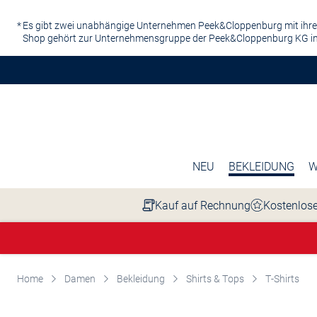
Zum Hauptinhalt springen
Es gibt zwei unabhängige Unternehmen Peek&Cloppenburg mit ihre
Shop gehört zur Unternehmensgruppe der Peek&Cloppenburg KG in
NEU
BEKLEIDUNG
W
Kauf auf Rechnung
Kostenlose
Home
Damen
Bekleidung
Shirts & Tops
T-Shirts