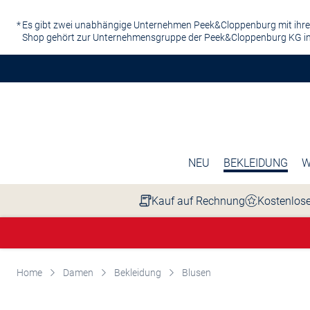
Zum Hauptinhalt springen
Es gibt zwei unabhängige Unternehmen Peek&Cloppenburg mit ihre
Shop gehört zur Unternehmensgruppe der Peek&Cloppenburg KG in
NEU
BEKLEIDUNG
W
Kauf auf Rechnung
Kostenlose
Home
Damen
Bekleidung
Blusen