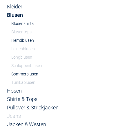
Kleider
Blusen
Blusenshirts
Blusentops
Hemdblusen
Leinenblusen
Longblusen
Schluppenblusen
Sommerblusen
Tunikablusen
Hosen
Shirts & Tops
Pullover & Strickjacken
Jeans
Jacken & Westen