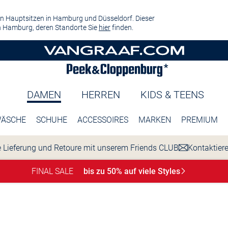
n Hauptsitzen in Hamburg und Düsseldorf. Dieser
 Hamburg, deren Standorte Sie
hier
finden.
DAMEN
HERREN
KIDS & TEENS
ÄSCHE
SCHUHE
ACCESSOIRES
MARKEN
PREMIUM
 Lieferung und Retoure mit unserem Friends CLUB
Kontaktier
FINAL SALE
bis zu 50% auf viele
Styles