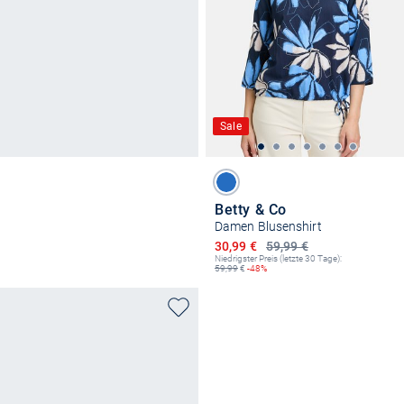
Sale
Betty & Co
Damen Blusenshirt
Ermäßigter Preis
30,99 €
59,99 €
Niedrigster Preis (letzte 30 Tage):
59,99
€
-48%