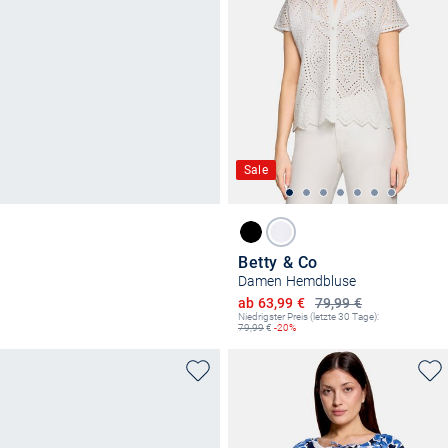
Sale
Betty & Co
Damen Hemdbluse
Ermäßigter Preis
ab 63,99 €
79,99 €
Niedrigster Preis (letzte 30 Tage):
79,99
€
-20%