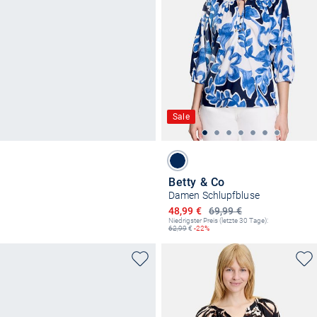
Sale
Betty & Co
Damen Schlupfbluse
Ermäßigter Preis
48,99 €
69,99 €
Niedrigster Preis (letzte 30 Tage):
62,99
€
-22%