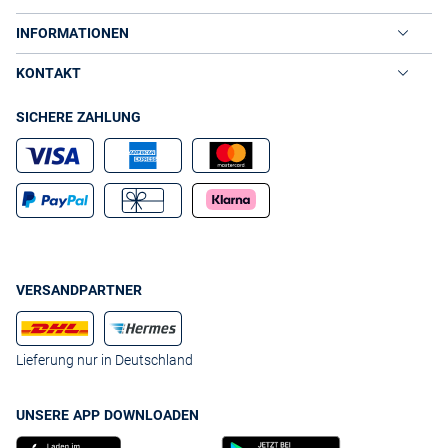
Blusen für große Größen:
Fließende Stoffe und
durchdachte Schnitte sorgen für Komfort und
INFORMATIONEN
schmeicheln kurvigen Silhouetten.
Damen Blusen von
sind ein gelungenes Beispiel für stilvolle Mode in
YOEK
KONTAKT
großen Größen.
Trend-Update:
Diese Saison dominiert eine Farbpalette
SICHERE ZAHLUNG
mit Salbei, Rosé oder Schwarz-Weiß-Kontrasten.
Strukturierte Baumwolle, nachhaltige Viskose und
transparente Lagen treffen auf minimalistische wie
auch voluminöse Silhouetten.
Blusen zum Binden oder Wickeln:
Bänder, Knoten und
Wickeldetails bringen Bewegung und modische Akzente
in schlichte Outfits – perfekte Fashion-Statements für
stilbewusste Damen.
Unsere Must-Haves unter den Damenblusen
VERSANDPARTNER
Die klassische weiße Baumwollbluse:
Ein stilvoller
Alleskönner, der in keinem Kleiderschrank fehlen sollte.
Perfekt in Kombination mit Jeans oder Blazern.
Lieferung nur in Deutschland
Entdecken Sie hochwertige Modelle unter
Blusen von
.
Franco Callegari
Die feminine Seidenbluse:
Für elegante Anlässe oder
UNSERE APP DOWNLOADEN
hochwertige Büro-Looks sind Blusen in fließender
Seidenoptik ein Muss. In der Kollektion von
Blusen von