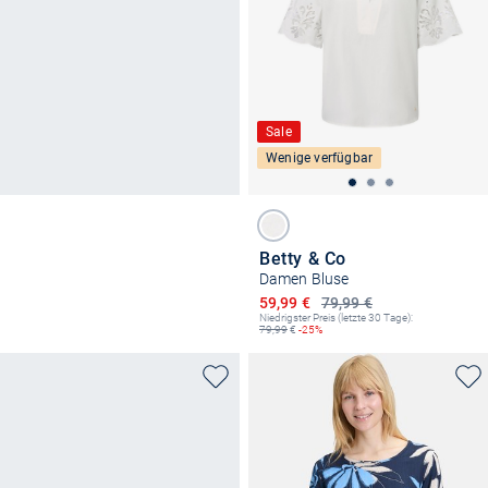
Sale
Wenige verfügbar
Betty & Co
Damen Bluse
Ermäßigter Preis
59,99 €
79,99 €
Niedrigster Preis (letzte 30 Tage):
79,99
€
-25%