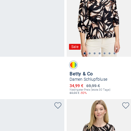
Sale
Betty & Co
Damen Schlupfbluse
Ermäßigter Preis
34,99 €
69,99 €
Niedrigster Preis (letzte 30 Tage):
69,99
€
-50%