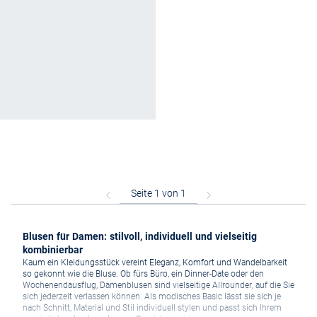
Blusen für Damen: stilvoll, individuell und vielseitig
kombinierbar
Kaum ein Kleidungsstück vereint Eleganz, Komfort und Wandelbarkeit
so gekonnt wie die Bluse. Ob fürs Büro, ein Dinner-Date oder den
Wochenendausflug, Damenblusen sind vielseitige Allrounder, auf die Sie
sich jederzeit verlassen können. Als modisches Basic lässt sie sich je
nach Schnitt, Material und Stil individuell stylen und passt sich Ihrem