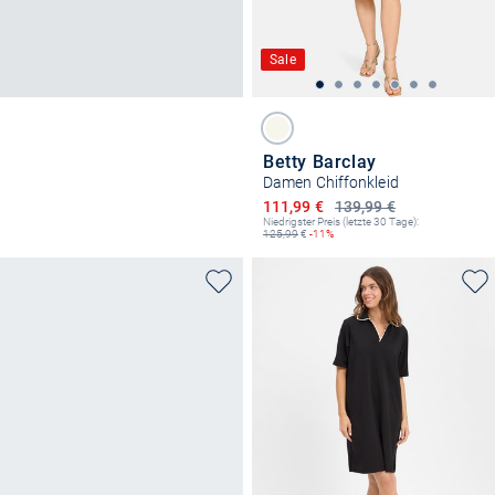
Sale
Betty Barclay
Damen Chiffonkleid
Ermäßigter Preis
111,99 €
139,99 €
Niedrigster Preis (letzte 30 Tage):
125,99
€
-11%