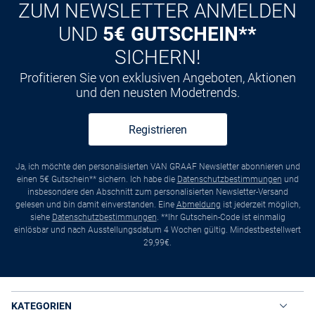
ZUM NEWSLETTER ANMELDEN
UND
5€ GUTSCHEIN**
SICHERN!
Profitieren Sie von exklusiven Angeboten, Aktionen
und den neusten Modetrends.
Registrieren
Ja, ich möchte den personalisierten VAN GRAAF Newsletter abonnieren und
einen 5€ Gutschein** sichern. Ich habe die
Datenschutzbestimmungen
und
insbesondere den Abschnitt zum personalisierten Newsletter-Versand
gelesen und bin damit einverstanden. Eine
Abmeldung
ist jederzeit möglich,
siehe
Datenschutzbestimmungen
. **Ihr Gutschein-Code ist einmalig
einlösbar und nach Ausstellungsdatum 4 Wochen gültig. Mindestbestellwert
29,99€.
KATEGORIEN