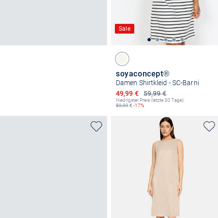
Sale
soyaconcept®
Damen Shirtkleid - SC-Barni
Ermäßigter Preis
49,99 €
59,99 €
Niedrigster Preis (letzte 30 Tage):
59,99
€
-17%