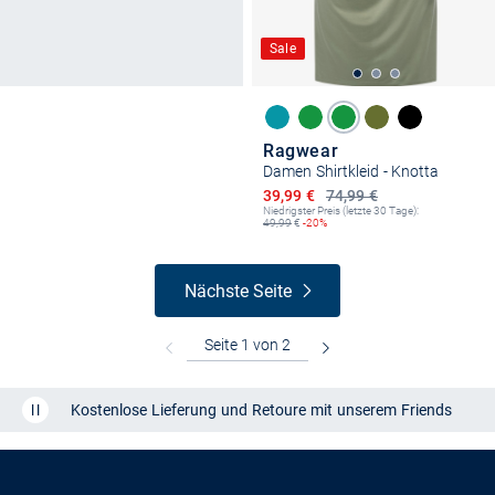
Sale
Ragwear
Damen Shirtkleid - Knotta
Ermäßigter Preis
39,99 €
74,99 €
Niedrigster Preis (letzte 30 Tage):
49,99
€
-20%
Nächste Seite
Kostenlose Lieferung und Retoure mit unserem Friends
CLUB
Kauf auf
Rechnung