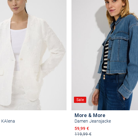
Sale
More & More
 KAlena
Damen Jeansjacke
Ermäßigter Preis
59,99 €
119,99 €