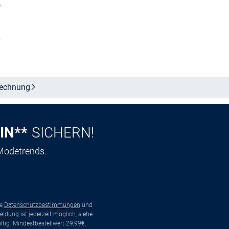
%
Größe auswählen
n
echnung
IN**
SICHERN!
 Modetrends.
ie
Datenschutzbestimmungen
und
eldung
ist jederzeit möglich, siehe
tig. Mindestbestellwert 29,99€.