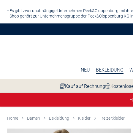
Zum Hauptinhalt springen
Es gibt zwei unabhängige Unternehmen Peek&Cloppenburg mit ihre
Shop gehört zur Unternehmensgruppe der Peek&Cloppenburg KG in
NEU
BEKLEIDUNG
W
Kauf auf Rechnung
Kostenlose
F
Home
Damen
Bekleidung
Kleider
Freizeitkleider