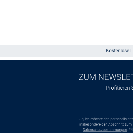
Größe auswählen
Kostenlose L
ZUM NEWSLE
Profitieren
Ja, ich möchte den personalisier
insbesondere den Abschnitt zum p
Datenschutzbestimmungen
. *