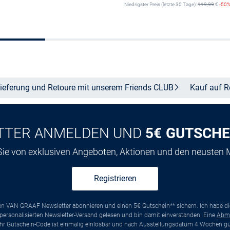
Niedrigster Preis (letzte 30 Tage):
119,99
€
-50
Größe auswählen
Größe auswähle
ieferung und Retoure mit unserem Friends
CLUB
Kauf auf
R
TTER ANMELDEN UND
5€ GUTSCHE
 Sie von exklusiven Angeboten, Aktionen und den neusten
Registrieren
ten VAN GRAAF Newsletter abonnieren und einen 5€ Gutschein** sichern. Ich habe d
ersonalisierten Newsletter-Versand gelesen und bin damit einverstanden. Eine
Abm
*Ihr Gutschein-Code ist einmalig einlösbar und nach Ausstellungsdatum 4 Wochen gül