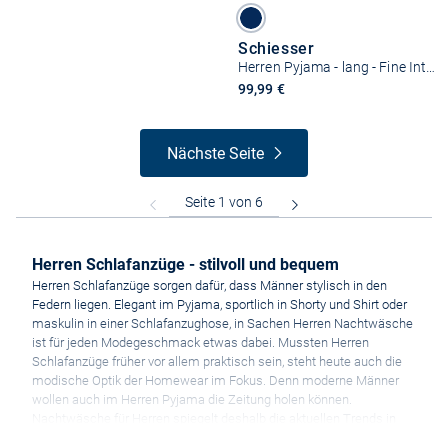
Schiesser
Herren Pyjama - lang - Fine Interlock
99,99 €
Nächste Seite
Herren Schlafanzüge - stilvoll und bequem
Herren Schlafanzüge sorgen dafür, dass Männer stylisch in den
Federn liegen. Elegant im Pyjama, sportlich in Shorty und Shirt oder
maskulin in einer Schlafanzughose, in Sachen Herren Nachtwäsche
ist für jeden Modegeschmack etwas dabei. Mussten Herren
Schlafanzüge früher vor allem praktisch sein, steht heute auch die
modische Optik der Homewear im Fokus. Denn moderne Männer
wollen auch im Herren Pyjama die Zeitung holen können.
Nachtwäsche für Herren spiegelt deshalb die aktuellen Trends in
der Herrenmode wider. Lässige Schlafanzug-Oberteile überraschen