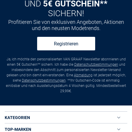
UND
5€ GUTSCHEIN**
SICHERN!
Profitieren Sie von exklusiven Angeboten, Aktionen
und den neusten Modetrends.
Registrieren
Ja, ich möchte den personalisierten VAN GRAAF Newsletter abonnieren und
einen 5€ Gutschein** sichern. Ich habe die
Datenschutzbestimmungen
und
insbesondere den Abschnitt zum personalisierten Newsletter-Versand
gelesen und bin damit einverstanden. Eine
Abmeldung
ist jederzeit möglich,
siehe
Datenschutzbestimmungen
. **Ihr Gutschein-Code ist einmalig
einlösbar und nach Ausstellungsdatum 4 Wochen gültig. Mindestbestellwert
29,99€.
KATEGORIEN
TOP-MARKEN