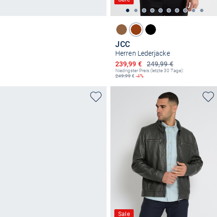
JCC
Herren Lederjacke
Ermäßigter Preis
239,99 €
249,99 €
Niedrigster Preis (letzte 30 Tage):
249,99
€
-4%
Sale