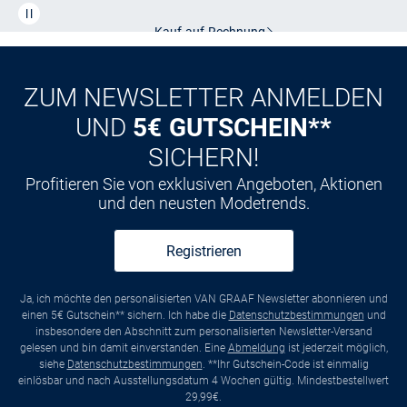
Kauf auf
Rechnung
ZUM NEWSLETTER ANMELDEN
UND
5€ GUTSCHEIN**
SICHERN!
Profitieren Sie von exklusiven Angeboten, Aktionen
und den neusten Modetrends.
Registrieren
Ja, ich möchte den personalisierten VAN GRAAF Newsletter abonnieren und
einen 5€ Gutschein** sichern. Ich habe die
Datenschutzbestimmungen
und
insbesondere den Abschnitt zum personalisierten Newsletter-Versand
gelesen und bin damit einverstanden. Eine
Abmeldung
ist jederzeit möglich,
siehe
Datenschutzbestimmungen
. **Ihr Gutschein-Code ist einmalig
einlösbar und nach Ausstellungsdatum 4 Wochen gültig. Mindestbestellwert
29,99€.