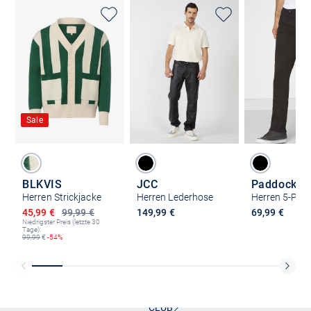
Sale
BLKVIS
JCC
Paddock`s
Herren Strickjacke
Herren Lederhose
Ermäßigter Preis
45,99 €
99,99 €
149,99 €
69,99 €
Niedrigster Preis (letzte 30
Tage):
99,99
€
-54%
Kostenlose Lieferung und Retoure mit unserem Friends
CLUB