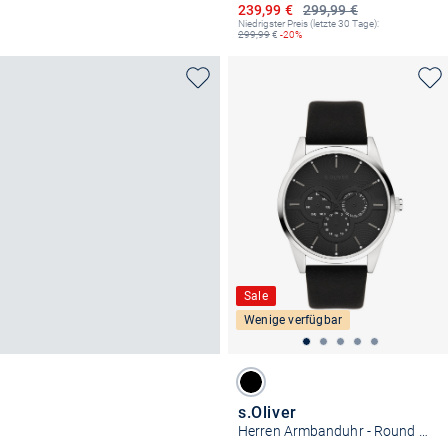
Ermäßigter Preis
239,99 €
299,99 €
Niedrigster Preis (letzte 30 Tage):
299,99
€
-20%
Sale
Wenige verfügbar
s.Oliver
Herren Armbanduhr - Round Basic