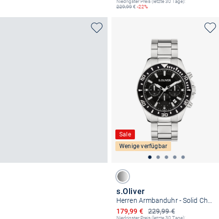
Niedrigster Preis (letzte 30 Tage):
229,99
€
-22%
Sale
Wenige verfügbar
s.Oliver
Herren Armbanduhr - Solid Chrono
Ermäßigter Preis
179,99 €
229,99 €
Niedrigster Preis (letzte 30 Tage):