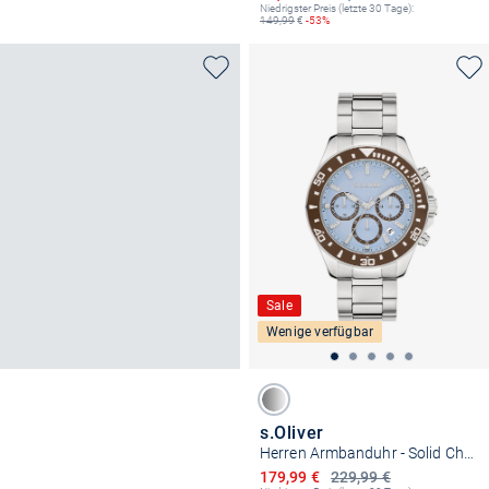
Niedrigster Preis (letzte 30 Tage):
149,99
€
-53%
Sale
Wenige verfügbar
s.Oliver
Herren Armbanduhr - Solid Chrono
Ermäßigter Preis
179,99 €
229,99 €