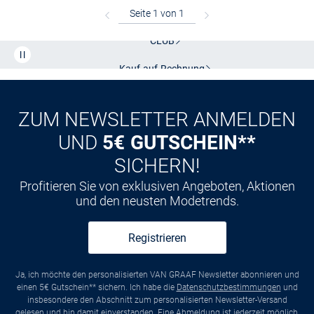
Kostenlose Lieferung und Retoure mit unserem Friends
CLUB
Kauf auf
Rechnung
ZUM NEWSLETTER ANMELDEN
UND
5€ GUTSCHEIN**
SICHERN!
Profitieren Sie von exklusiven Angeboten, Aktionen
und den neusten Modetrends.
Registrieren
Ja, ich möchte den personalisierten VAN GRAAF Newsletter abonnieren und
einen 5€ Gutschein** sichern. Ich habe die
Datenschutzbestimmungen
und
insbesondere den Abschnitt zum personalisierten Newsletter-Versand
gelesen und bin damit einverstanden. Eine
Abmeldung
ist jederzeit möglich,