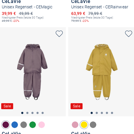
CeLaVie
CeLaVie
Unisex Regenset - CEMagic
Unisex Regenset - CERainwear
Ermäßigter Preis
Ermäßigter Preis
39,99 €
49,99 €
63,99 €
79,99 €
Niedrigster Preis (letzte 30 Tage):
Niedrigster Preis (letzte 30 Tage):
49,99
€
-20%
79,99
€
-20%
Sale
Sale
CeLaVie
CeLaVie