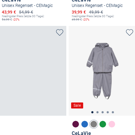
Unisex Regenset - CEMagic
Unisex Regenset - CEMagic
Ermäßigter Preis
Ermäßigter Preis
43,99 €
54,99 €
39,99 €
49,99 €
Niedrigster Preis (letzte 30 Tage):
Niedrigster Preis (letzte 30 Tage):
54,99
€
-20%
49,99
€
-20%
Sale
CeLaVie