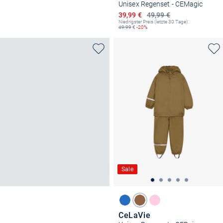
Unisex Regenset - CEMagic
Ermäßigter Preis
39,99 €
49,99 €
Niedrigster Preis (letzte 30 Tage):
49,99
€
-20%
Sale
CeLaVie