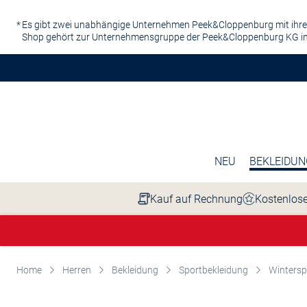
Zum Hauptinhalt springen
Es gibt zwei unabhängige Unternehmen Peek&Cloppenburg mit ihre
Shop gehört zur Unternehmensgruppe der Peek&Cloppenburg KG in
NEU
BEKLEIDUN
Kauf auf Rechnung
Kostenlose
Home
Herren
Bekleidung
Sportbekleidung
Wintersp