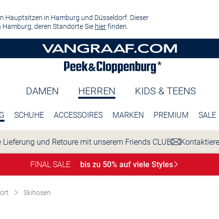
n Hauptsitzen in Hamburg und Düsseldorf. Dieser
 Hamburg, deren Standorte Sie
hier
finden.
DAMEN
HERREN
KIDS & TEENS
G
SCHUHE
ACCESSOIRES
MARKEN
PREMIUM
SALE
 Lieferung und Retoure mit unserem Friends CLUB
Kontaktier
FINAL SALE
bis zu 50% auf viele
Styles
ort
Skihosen