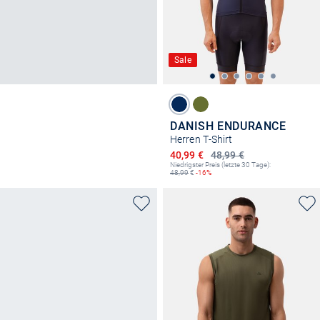
Sale
DANISH ENDURANCE
Herren T-Shirt
Ermäßigter Preis
40,99 €
48,99 €
Niedrigster Preis (letzte 30 Tage):
48,99
€
-16%