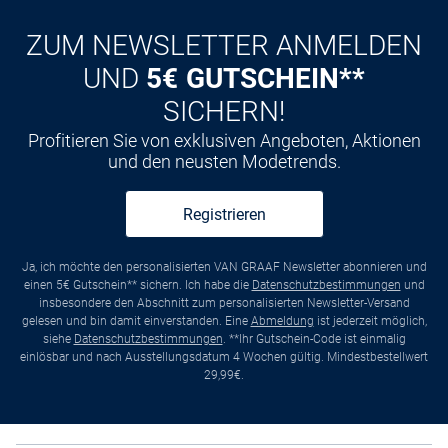
ZUM NEWSLETTER ANMELDEN
UND
5€ GUTSCHEIN**
SICHERN!
Profitieren Sie von exklusiven Angeboten, Aktionen
und den neusten Modetrends.
Registrieren
Ja, ich möchte den personalisierten VAN GRAAF Newsletter abonnieren und
einen 5€ Gutschein** sichern. Ich habe die
Datenschutzbestimmungen
und
insbesondere den Abschnitt zum personalisierten Newsletter-Versand
gelesen und bin damit einverstanden. Eine
Abmeldung
ist jederzeit möglich,
siehe
Datenschutzbestimmungen
. **Ihr Gutschein-Code ist einmalig
einlösbar und nach Ausstellungsdatum 4 Wochen gültig. Mindestbestellwert
29,99€.