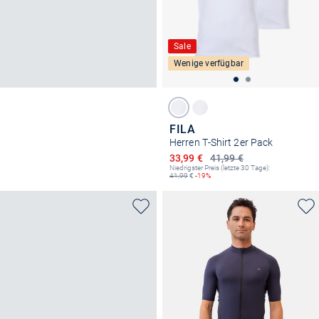
Sale
Wenige verfügbar
FILA
Herren T-Shirt 2er Pack
Ermäßigter Preis
33,99 €
41,99 €
Niedrigster Preis (letzte 30 Tage):
41,99
€
-19%