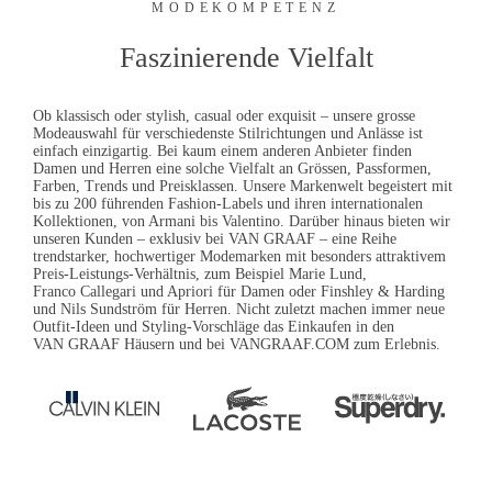
MODEKOMPETENZ
Faszinierende Vielfalt
Ob klassisch oder stylish, casual oder exquisit – unsere grosse
Modeauswahl für verschiedenste Stilrichtungen und Anlässe ist
einfach einzigartig. Bei kaum einem anderen Anbieter finden
Damen und Herren eine solche Vielfalt an Grössen, Passformen,
Farben, Trends und Preisklassen. Unsere Markenwelt begeistert mit
bis zu 200 führenden Fashion-Labels und ihren internationalen
Kollektionen, von Armani bis Valentino. Darüber hinaus bieten wir
unseren Kunden – exklusiv bei
VAN GRAAF
– eine Reihe
trendstarker, hochwertiger Modemarken mit besonders attraktivem
Preis-Leistungs-Verhältnis, zum Beispiel
Marie Lund
,
Franco Callegari
und Apriori für Damen oder
Finshley & Harding
und
Nils Sundström
für Herren. Nicht zuletzt machen immer neue
Outfit-Ideen
und
Styling-Vorschläge
das Einkaufen in den
VAN GRAAF
Häusern und bei
VANGRAAF.COM
zum Erlebnis.
Pause