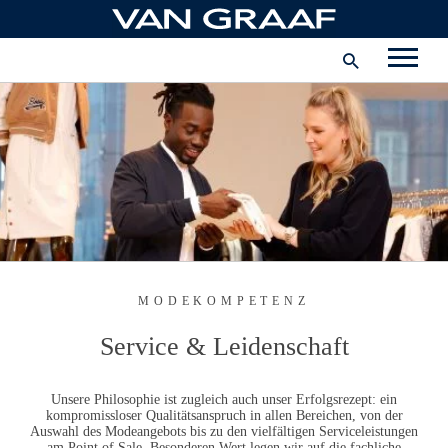
Zum
Hauptinhalt
Unternehmen
springen
Schweiz
INSTAGRAM
FACEBOOK
PINTEREST
YOUTUBE
MODEKOMPETENZ
Service & Leidenschaft
Unsere Philosophie ist zugleich auch unser Erfolgsrezept: ein
kompromissloser Qualitätsanspruch in allen Bereichen, von der
Auswahl des Modeangebots bis zu den vielfältigen Serviceleistungen
am Point of Sale. Besonderen Wert legen wir auf die fachliche