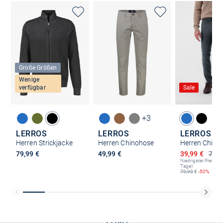
Große Größen
Wenige
verfügbar
Sale
+3
LERROS
LERROS
LERROS
Herren Strickjacke
Herren Chinohose
Herren Chino
Ermäßigter P
79,99 €
49,99 €
39,99 €
79,9
Niedrigster Preis (le
Tage):
79,99
€
-50%