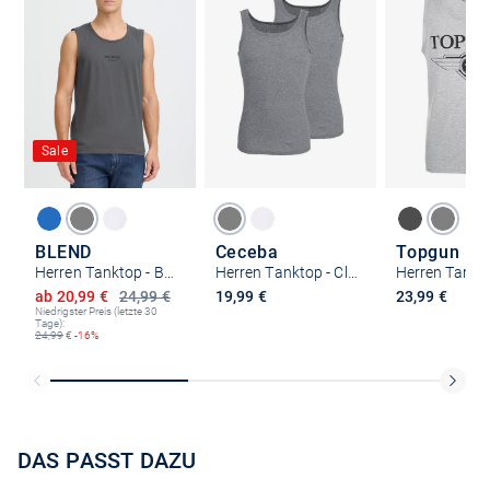
Sale
BLEND
Ceceba
Topgun
Herren Tanktop - BHStemas
Herren Tanktop - Classic Double Rib
Herren Tank 
Ermäßigter Preis
ab 20,99 €
24,99 €
19,99 €
23,99 €
Niedrigster Preis (letzte 30
Tage):
24,99
€
-16%
DAS PASST DAZU