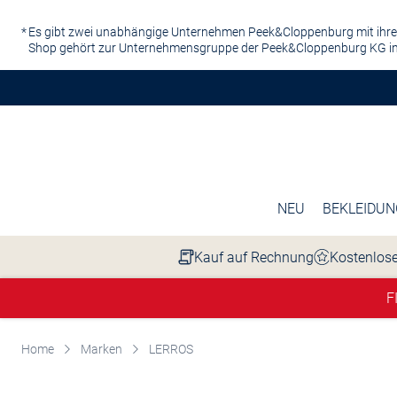
Zum Hauptinhalt springen
Es gibt zwei unabhängige Unternehmen Peek&Cloppenburg mit ihre
Shop gehört zur Unternehmensgruppe der Peek&Cloppenburg KG in
NEU
BEKLEIDUN
Kauf auf Rechnung
Kostenlose
F
Home
Marken
LERROS