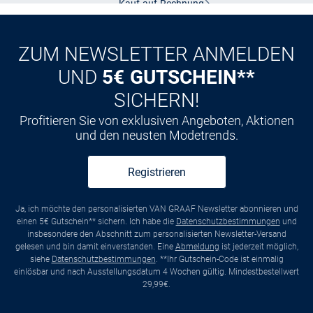
CLUB
Kauf auf
Rechnung
ZUM NEWSLETTER ANMELDEN
UND
5€ GUTSCHEIN**
SICHERN!
Profitieren Sie von exklusiven Angeboten, Aktionen
und den neusten Modetrends.
Registrieren
Ja, ich möchte den personalisierten VAN GRAAF Newsletter abonnieren und
einen 5€ Gutschein** sichern. Ich habe die
Datenschutzbestimmungen
und
insbesondere den Abschnitt zum personalisierten Newsletter-Versand
gelesen und bin damit einverstanden. Eine
Abmeldung
ist jederzeit möglich,
siehe
Datenschutzbestimmungen
. **Ihr Gutschein-Code ist einmalig
einlösbar und nach Ausstellungsdatum 4 Wochen gültig. Mindestbestellwert
29,99€.