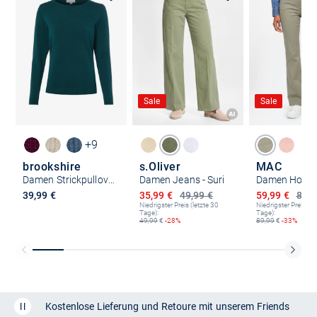
Sale
Sale
+9
brookshire
s.Oliver
MAC
Damen Strickpullover
Damen Jeans - Suri
Damen Hose -
Ermäßigter Preis
Ermäßigter P
39,99 €
35,99 €
49,99 €
59,99 €
89,9
Niedrigster Preis (letzte 30
Niedrigster Preis (le
Tage):
Tage):
49,99
€
-28%
89,99
€
-33%
Kostenlose Lieferung und Retoure mit unserem Friends