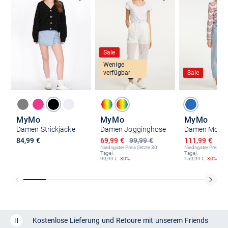
Sale
Wenige
verfügbar
Sale
MyMo
MyMo
MyMo
Damen Strickjacke
Damen Jogginghose
Damen Mom-
Ermäßigter Preis
Ermäßigter P
84,99 €
69,99 €
99,99 €
111,99 €
159
Niedrigster Preis (letzte 30
Niedrigster Preis (le
Tage):
Tage):
99,99
€
-30%
159,99
€
-30%
Kostenlose Lieferung und Retoure mit unserem Friends