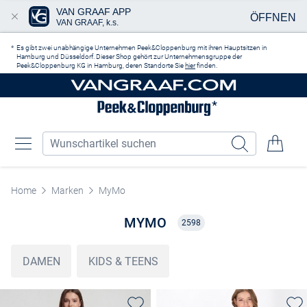
VAN GRAAF APP
ÖFFNEN
VAN GRAAF, k.s.
Zum Hauptinhalt springen
Es gibt zwei unabhängige Unternehmen Peek&Cloppenburg mit ihren Hauptsitzen in
Hamburg und Düsseldorf. Dieser Shop gehört zur Unternehmensgruppe der
Peek&Cloppenburg KG in Hamburg, deren Standorte Sie
hier
finden.
Home
Marken
MyMo
MYMO
2598
DAMEN
KIDS & TEENS