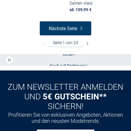
Damen Kleid
ab 109,99 €
Nächste Seite
Kostenlose Lieferung und Retoure mit unserem Friends
CLUB
Kauf auf
Rechnung
ZUM NEWSLETTER ANMELDEN
UND
5€ GUTSCHEIN**
SICHERN!
Profitieren Sie von exklusiven Angeboten, Aktionen
und den neusten Modetrends.