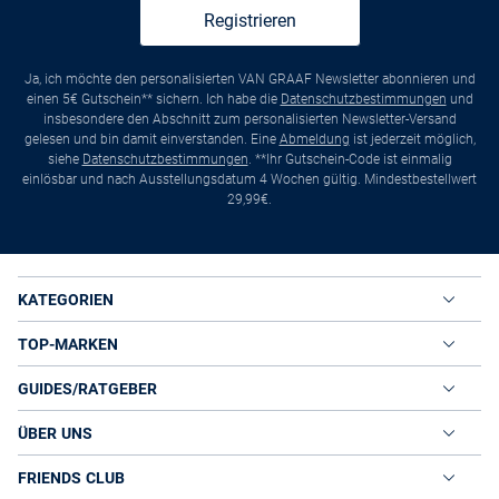
Registrieren
Ja, ich möchte den personalisierten VAN GRAAF Newsletter abonnieren und
einen 5€ Gutschein** sichern. Ich habe die
Datenschutzbestimmungen
und
insbesondere den Abschnitt zum personalisierten Newsletter-Versand
gelesen und bin damit einverstanden. Eine
Abmeldung
ist jederzeit möglich,
siehe
Datenschutzbestimmungen
. **Ihr Gutschein-Code ist einmalig
einlösbar und nach Ausstellungsdatum 4 Wochen gültig. Mindestbestellwert
29,99€.
KATEGORIEN
TOP-MARKEN
GUIDES/RATGEBER
ÜBER UNS
FRIENDS CLUB