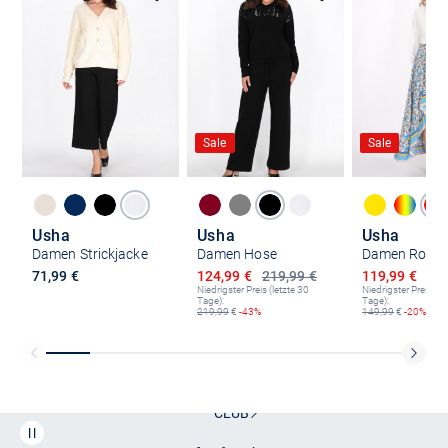
Sale
Sale
Usha
Usha
Usha
Damen Strickjacke
Damen Hose
Damen Rock
Ermäßigter Preis
Ermäßigter P
71,99 €
124,99 €
219,99 €
119,99 €
149
Niedrigster Preis (letzte 30
Niedrigster Preis (le
Tage):
Tage):
219,99
€
-43%
149,99
€
-20%
Kostenlose Lieferung und Retoure mit unserem Friends
CLUB