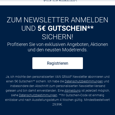
Kauf auf
Rechnung
ZUM NEWSLETTER ANMELDEN
UND
5€ GUTSCHEIN**
SICHERN!
Profitieren Sie von exklusiven Angeboten, Aktionen
und den neusten Modetrends.
Registrieren
Ja, ich möchte den personalisierten VAN GRAAF Newsletter abonnieren und
einen 5€ Gutschein** sichern. Ich habe die
Datenschutzbestimmungen
und
insbesondere den Abschnitt zum personalisierten Newsletter-Versand
gelesen und bin damit einverstanden. Eine
Abmeldung
ist jederzeit möglich,
siehe
Datenschutzbestimmungen
. **Ihr Gutschein-Code ist einmalig
einlösbar und nach Ausstellungsdatum 4 Wochen gültig. Mindestbestellwert
29,99€.