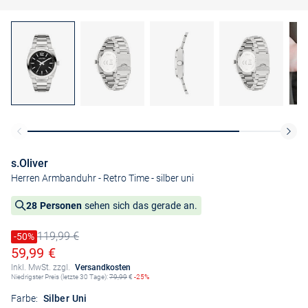
s.Oliver
Herren Armbanduhr - Retro Time
- silber uni
28 Personen
sehen sich das gerade an.
119,99 €
Preis reduziert um
-50%
Alter Preis
Ermäßigter Preis
59,99 €
Inkl. MwSt. zzgl.
Versandkosten
Niedrigster Preis (letzte 30 Tage):
79,99
€
-25%
Farbe:
Silber Uni