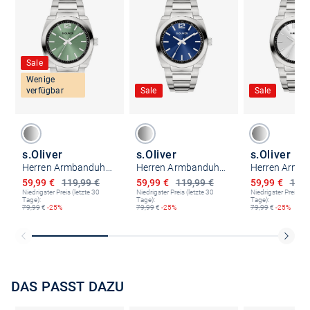
Sale
Wenige
verfügbar
Sale
Sale
s.Oliver
s.Oliver
s.Oliver
Herren Armbanduhr - Retro Time
Herren Armbanduhr - Retro Time
Ermäßigter Preis
Ermäßigter Preis
Ermäßigter P
59,99 €
119,99 €
59,99 €
119,99 €
59,99 €
119,
Niedrigster Preis (letzte 30
Niedrigster Preis (letzte 30
Niedrigster Preis (le
Tage):
Tage):
Tage):
79,99
€
-25%
79,99
€
-25%
79,99
€
-25%
DAS PASST DAZU