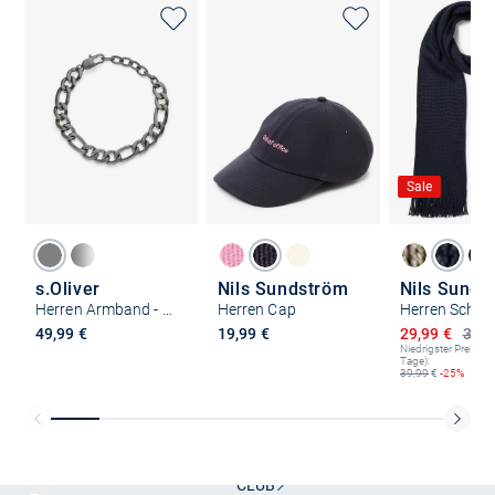
Sale
s.Oliver
Nils Sundström
Nils Sunds
Herren Armband - Chunky
Herren Cap
Herren Schal
Ermäßigter P
49,99 €
19,99 €
29,99 €
39,9
Niedrigster Preis (le
Tage):
39,99
€
-25%
Kostenlose Lieferung und Retoure mit unserem Friends
CLUB