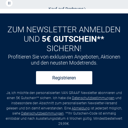
Kauf auf
Rechnung
ZUM NEWSLETTER ANMELDEN
UND
5€ GUTSCHEIN**
SICHERN!
Profitieren Sie von exklusiven Angeboten, Aktionen
und den neusten Modetrends.
Registrieren
Ja, ich möchte den personalisierten VAN GRAAF Newsletter abonnieren und
einen 5€ Gutschein** sichern. Ich habe die
Datenschutzbestimmungen
und
insbesondere den Abschnitt zum personalisierten Newsletter-Versand
gelesen und bin damit einverstanden. Eine
Abmeldung
ist jederzeit möglich,
siehe
Datenschutzbestimmungen
. **Ihr Gutschein-Code ist einmalig
einlösbar und nach Ausstellungsdatum 4 Wochen gültig. Mindestbestellwert
29,99€.