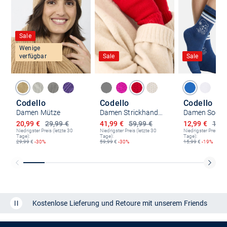
Sale
Wenige
verfügbar
Sale
Sale
Codello
Codello
Codello
Damen Mütze
Damen Strickhandschuhe
Damen Socke
Ermäßigter Preis
Ermäßigter Preis
Ermäßigter P
20,99 €
29,99 €
41,99 €
59,99 €
12,99 €
15,9
Niedrigster Preis (letzte 30
Niedrigster Preis (letzte 30
Niedrigster Preis (le
Tage):
Tage):
Tage):
29,99
€
-30%
59,99
€
-30%
15,99
€
-19%
Kostenlose Lieferung und Retoure mit unserem Friends
CLUB