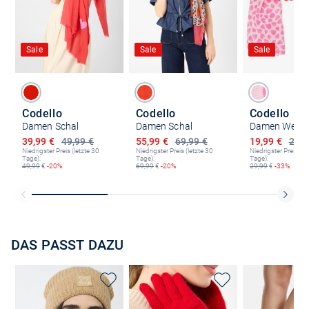
Sale
Sale
Sale
Codello
Codello
Codello
Damen Schal
Damen Schal
Damen Websc
Ermäßigter Preis
Ermäßigter Preis
Ermäßigter P
39,99 €
49,99 €
55,99 €
69,99 €
19,99 €
29,9
Niedrigster Preis (letzte 30
Niedrigster Preis (letzte 30
Niedrigster Preis (le
Tage):
Tage):
Tage):
49,99
€
-20%
69,99
€
-20%
29,99
€
-33%
DAS PASST DAZU