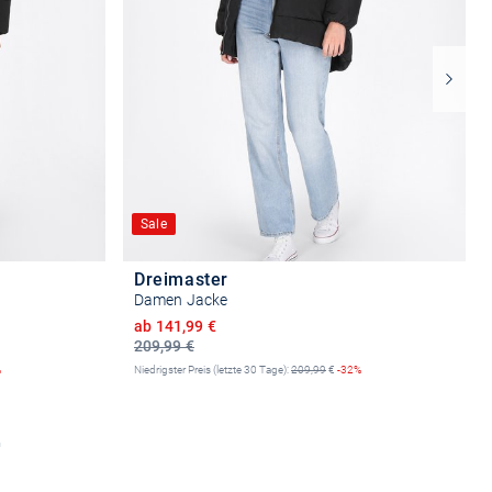
Sale
Dreimaster
Damen Jacke
Ermäßigter Preis
ab 141,99 €
209,99 €
%
Niedrigster Preis (letzte 30 Tage):
209,99
€
-32%
n
Größe auswählen