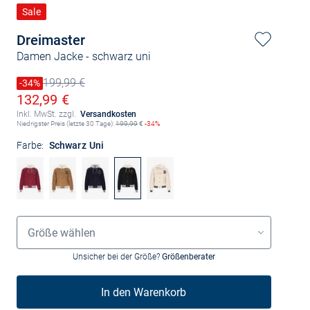
Sale
Dreimaster
Damen Jacke
- schwarz uni
199,99 €
Preis reduziert um
-34%
Alter Preis
Ermäßigter Preis
132,99 €
Inkl. MwSt. zzgl.
Versandkosten
Niedrigster Preis (letzte 30 Tage):
199,99
€
-34%
Farbe:
Schwarz Uni
Größenauswahl
Größe wählen
Unsicher bei der Größe?
Größenberater
In den Warenkorb