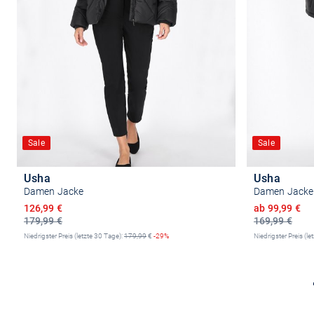
Sale
Sale
Usha
Usha
Damen Jacke
Damen Jacke
Ermäßigter Preis
Ermäßigter P
126,99 €
ab 99,99 €
179,99 €
169,99 €
Niedrigster Preis (letzte 30 Tage):
179,99
€
-29%
Niedrigster Preis (le
Größe auswählen