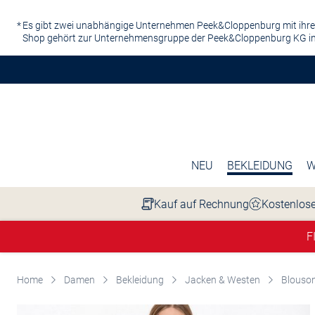
Zum Hauptinhalt springen
Es gibt zwei unabhängige Unternehmen Peek&Cloppenburg mit ihre
Shop gehört zur Unternehmensgruppe der Peek&Cloppenburg KG in
NEU
BEKLEIDUNG
W
Kauf auf Rechnung
Kostenlose
F
Home
Damen
Bekleidung
Jacken & Westen
Blouso