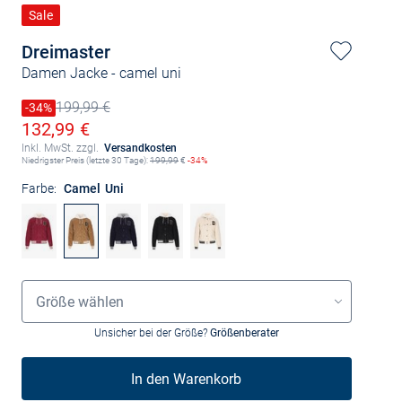
Sale
Dreimaster
Damen Jacke
- camel uni
199,99 €
Preis reduziert um
-34%
Alter Preis
Ermäßigter Preis
132,99 €
Inkl. MwSt. zzgl.
Versandkosten
Niedrigster Preis (letzte 30 Tage):
199,99
€
-34%
Farbe:
Camel Uni
Größenauswahl
Größe wählen
Unsicher bei der Größe?
Größenberater
In den Warenkorb