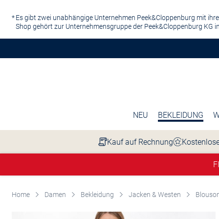
Zum Hauptinhalt springen
Es gibt zwei unabhängige Unternehmen Peek&Cloppenburg mit ihre
Shop gehört zur Unternehmensgruppe der Peek&Cloppenburg KG in
NEU
BEKLEIDUNG
W
Kauf auf Rechnung
Kostenlose
F
Home
Damen
Bekleidung
Jacken & Westen
Blouso