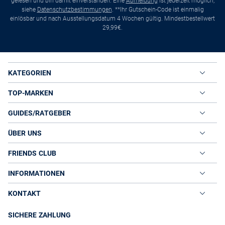
gelesen und bin damit einverstanden. Eine
Abmeldung
ist jederzeit möglich,
siehe
Datenschutzbestimmungen
. **Ihr Gutschein-Code ist einmalig
einlösbar und nach Ausstellungsdatum 4 Wochen gültig. Mindestbestellwert
29,99€.
KATEGORIEN
TOP-MARKEN
GUIDES/RATGEBER
ÜBER UNS
FRIENDS CLUB
INFORMATIONEN
KONTAKT
SICHERE ZAHLUNG