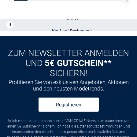
Kostenlose Lieferung und Retoure mit unserem Friends
CLUB
Kauf auf
Rechnung
ZUM NEWSLETTER ANMELDEN
UND
5€ GUTSCHEIN**
SICHERN!
Profitieren Sie von exklusiven Angeboten, Aktionen
und den neusten Modetrends.
Registrieren
Ja, ich möchte den personalisierten VAN GRAAF Newsletter abonnieren und
einen 5€ Gutschein** sichern. Ich habe die
Datenschutzbestimmungen
und
insbesondere den Abschnitt zum personalisierten Newsletter-Versand