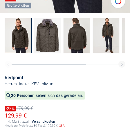
Große Größen
Redpoint
Herren Jacke - KEV
- oliv uni
20 Personen
sehen sich das gerade an.
179,99 €
Preis reduziert um
-28%
Alter Preis
Ermäßigter Preis
129,99 €
Inkl. MwSt. zzgl.
Versandkosten
Niedrigster Preis (letzte 30 Tage):
179,99
€
-28%