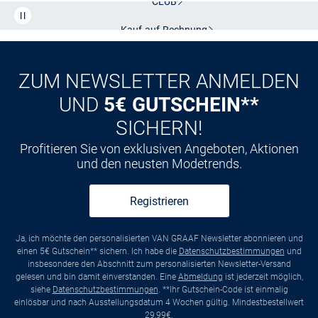
CLUB
Kauf auf
Rechnung
ZUM NEWSLETTER ANMELDEN
UND
5€ GUTSCHEIN**
SICHERN!
Profitieren Sie von exklusiven Angeboten, Aktionen
und den neusten Modetrends.
Registrieren
Ja, ich möchte den personalisierten VAN GRAAF Newsletter abonnieren und
einen 5€ Gutschein** sichern. Ich habe die
Datenschutzbestimmungen
und
insbesondere den Abschnitt zum personalisierten Newsletter-Versand
gelesen und bin damit einverstanden. Eine
Abmeldung
ist jederzeit möglich,
siehe
Datenschutzbestimmungen
. **Ihr Gutschein-Code ist einmalig
einlösbar und nach Ausstellungsdatum 4 Wochen gültig. Mindestbestellwert
29,99€.