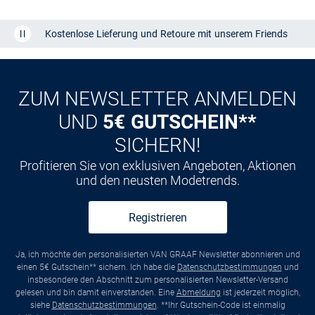
Kostenlose Lieferung und Retoure mit unserem Friends
CLUB
Kauf auf
Rechnung
ZUM NEWSLETTER ANMELDEN
UND
5€ GUTSCHEIN**
SICHERN!
Profitieren Sie von exklusiven Angeboten, Aktionen
und den neusten Modetrends.
Registrieren
Ja, ich möchte den personalisierten VAN GRAAF Newsletter abonnieren und
einen 5€ Gutschein** sichern. Ich habe die
Datenschutzbestimmungen
und
insbesondere den Abschnitt zum personalisierten Newsletter-Versand
gelesen und bin damit einverstanden. Eine
Abmeldung
ist jederzeit möglich,
siehe
Datenschutzbestimmungen
. **Ihr Gutschein-Code ist einmalig