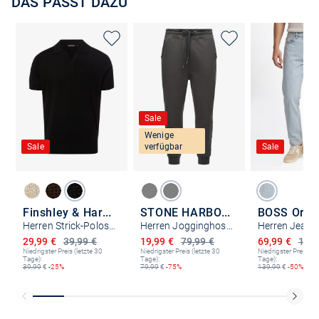
DAS PASST DAZU
Sale
Wenige
Sale
verfügbar
Sale
Finshley & Harding
STONE HARBOUR
BOSS Oran
Herren Strick-Poloshirt
Herren Jogginghose - Pedro Maliki
Herren Jeans 
Ermäßigter Preis
Ermäßigter Preis
Ermäßigter P
29,99 €
39,99 €
19,99 €
79,99 €
69,99 €
139,
Niedrigster Preis (letzte 30
Niedrigster Preis (letzte 30
Niedrigster Preis (le
Tage):
Tage):
Tage):
39,99
€
-25%
79,99
€
-75%
139,99
€
-50%