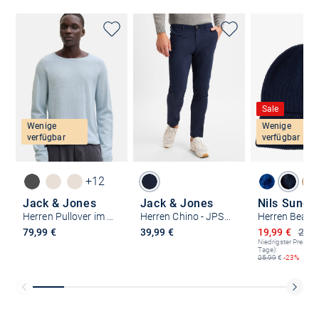
Sale
Wenige
Wenige
verfügbar
verfügbar
+12
Jack & Jones
Jack & Jones
Nils Sunds
Herren Pullover im 2er-Pack Hill
Herren Chino - JPSTMarco
Ermäßigter P
79,99 €
39,99 €
19,99 €
25,9
Niedrigster Preis (le
Tage):
25,99
€
-23%
Kostenlose Lieferung und Retoure mit unserem Friends