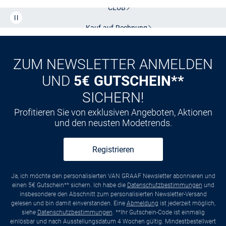
CLUB
Kauf auf
Rechnung
ZUM NEWSLETTER ANMELDEN
UND
5€ GUTSCHEIN**
SICHERN!
Profitieren Sie von exklusiven Angeboten, Aktionen
und den neusten Modetrends.
Registrieren
Ja, ich möchte den personalisierten VAN GRAAF Newsletter abonnieren und
einen 5€ Gutschein** sichern. Ich habe die
Datenschutzbestimmungen
und
insbesondere den Abschnitt zum personalisierten Newsletter-Versand
gelesen und bin damit einverstanden. Eine
Abmeldung
ist jederzeit möglich,
siehe
Datenschutzbestimmungen
. **Ihr Gutschein-Code ist einmalig
einlösbar und nach Ausstellungsdatum 4 Wochen gültig. Mindestbestellwert