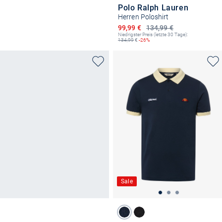
Polo Ralph Lauren
Herren Poloshirt
Ermäßigter Preis
99,99 €
134,99 €
Niedrigster Preis (letzte 30 Tage):
134,99
€
-26%
Sale