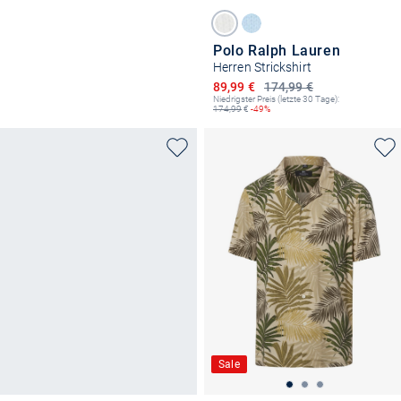
Polo Ralph Lauren
Herren Strickshirt
Ermäßigter Preis
89,99 €
174,99 €
Niedrigster Preis (letzte 30 Tage):
174,99
€
-49%
Sale