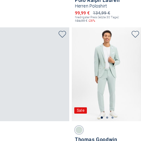
Polo Ralph Lauren
Herren Poloshirt
Ermäßigter Preis
99,99 €
134,99 €
Niedrigster Preis (letzte 30 Tage):
134,99
€
-26%
Sale
Thomas Goodwin