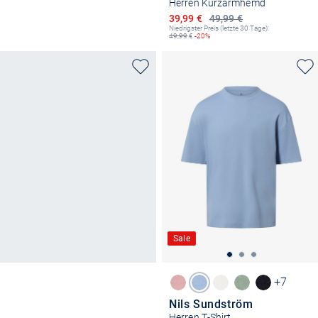
Herren Kurzarmhemd
Ermäßigter Preis
39,99 €
49,99 €
Niedrigster Preis (letzte 30 Tage):
49,99
€
-20%
Sale
+7
Nils Sundström
Herren T-Shirt