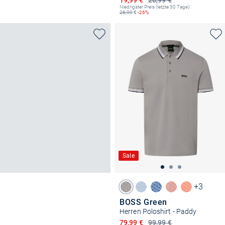
19,99 €
26,99 €
Niedrigster Preis (letzte 30 Tage):
26,99
€
-26%
Sale
+3
BOSS Green
Herren Poloshirt - Paddy
Ermäßigter Preis
79,99 €
99,99 €