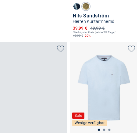
Nils Sundström
Herren Kurzarmhemd
Ermäßigter Preis
39,99 €
49,99 €
Niedrigster Preis (letzte 30 Tage):
49,99
€
-20%
Sale
Wenige verfügbar