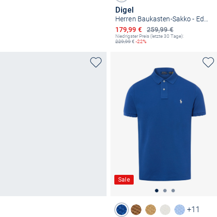
Digel
Herren Baukasten-Sakko - Edward
Ermäßigter Preis
179,99 €
259,99 €
Niedrigster Preis (letzte 30 Tage):
229,99
€
-22%
Sale
+11