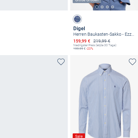
Digel
Herren Baukasten-Sakko - Ezzo-G
Ermäßigter Preis
159,99 €
219,99 €
Niedrigster Preis (letzte 30 Tage):
199,99
€
-20%
Sale