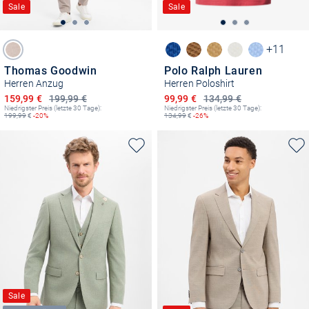
Sale
Sale
+11
Thomas Goodwin
Polo Ralph Lauren
Herren Anzug
Herren Poloshirt
Ermäßigter Preis
Ermäßigter Preis
159,99 €
199,99 €
99,99 €
134,99 €
Niedrigster Preis (letzte 30 Tage):
Niedrigster Preis (letzte 30 Tage):
199,99
€
-20%
134,99
€
-26%
Sale