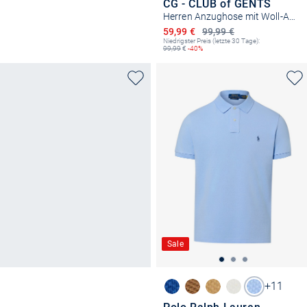
CG - CLUB of GENTS
Herren Anzughose mit Woll-Anteil
Ermäßigter Preis
59,99 €
99,99 €
Niedrigster Preis (letzte 30 Tage):
99,99
€
-40%
Sale
+11