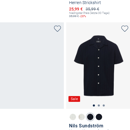
Herren Strickshirt
Ermäßigter Preis
25,99 €
35,99 €
Niedrigster Preis (letzte 30 Tage):
35,99
€
-28%
Sale
Nils Sundström