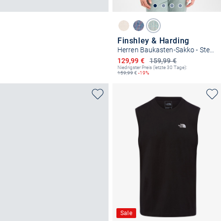
Finshley & Harding
Herren Baukasten-Sakko - Steven
Ermäßigter Preis
129,99 €
159,99 €
Niedrigster Preis (letzte 30 Tage):
159,99
€
-19%
Sale