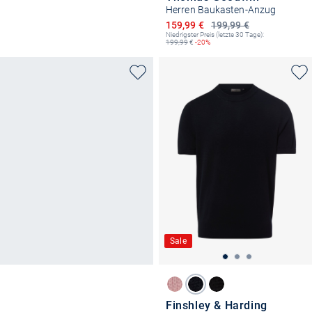
Herren Baukasten-Anzug
Ermäßigter Preis
159,99 €
199,99 €
Niedrigster Preis (letzte 30 Tage):
199,99
€
-20%
Sale
Finshley & Harding