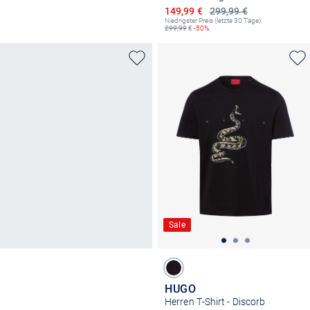
Ermäßigter Preis
149,99 €
299,99 €
Niedrigster Preis (letzte 30 Tage):
299,99
€
-50%
Sale
HUGO
Herren T-Shirt - Discorb