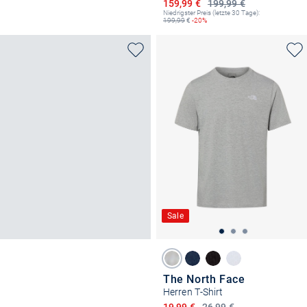
Ermäßigter Preis
159,99 €
199,99 €
Niedrigster Preis (letzte 30 Tage):
199,99
€
-20%
Sale
The North Face
Herren T-Shirt
Ermäßigter Preis