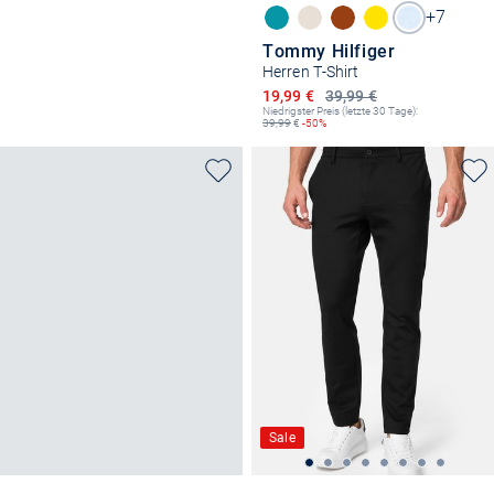
+7
Tommy Hilfiger
Herren T-Shirt
Ermäßigter Preis
19,99 €
39,99 €
Niedrigster Preis (letzte 30 Tage):
39,99
€
-50%
Sale