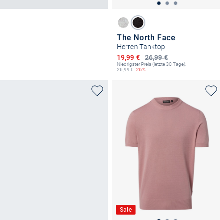
The North Face
Herren Tanktop
Ermäßigter Preis
19,99 €
26,99 €
Niedrigster Preis (letzte 30 Tage):
26,99
€
-26%
Sale