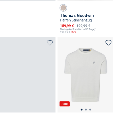
Thomas Goodwin
Herren Leinenanzug
Ermäßigter Preis
159,99 €
199,99 €
Niedrigster Preis (letzte 30 Tage):
199,99
€
-20%
Sale