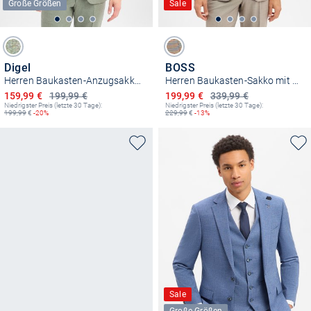
Große Größen
Sale
Digel
BOSS
Herren Baukasten-Anzugsakko - Ezzo-G
Herren Baukasten-Sakko mit Schurwolle - Jasper
Ermäßigter Preis
Ermäßigter Preis
159,99 €
199,99 €
199,99 €
339,99 €
Niedrigster Preis (letzte 30 Tage):
Niedrigster Preis (letzte 30 Tage):
199,99
€
-20%
229,99
€
-13%
Sale
Große Größen