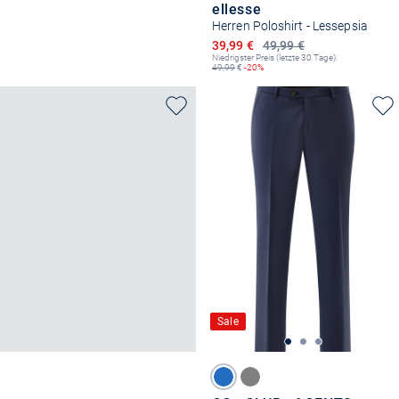
ellesse
Herren Poloshirt - Lessepsia
Ermäßigter Preis
39,99 €
49,99 €
Niedrigster Preis (letzte 30 Tage):
49,99
€
-20%
Sale