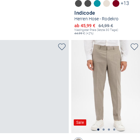
+13
Indicode
Herren Hose - Rodekro
Ermäßigter Preis
ab 45,99 €
64,99 €
Niedrigster Preis (letzte 30 Tage):
44,99
€ (+2%)
Sale