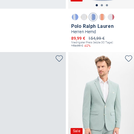
Polo Ralph Lauren
Herren Hemd
Ermäßigter Preis
89,99 €
154,99 €
Niedrigster Preis (letzte 30 Tage):
154,99
€
-42%
Sale