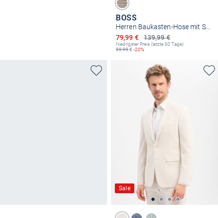
BOSS
Herren Baukasten-Hose mit Schurwolle - Leon
Ermäßigter Preis
79,99 €
139,99 €
Niedrigster Preis (letzte 30 Tage):
99,99
€
-20%
Sale