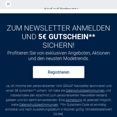
Kauf auf
Rechnung
ZUM NEWSLETTER ANMELDEN
UND
5€ GUTSCHEIN**
SICHERN!
Profitieren Sie von exklusiven Angeboten, Aktionen
und den neusten Modetrends.
Registrieren
Ja, ich möchte den personalisierten VAN GRAAF Newsletter abonnieren und
einen 5€ Gutschein** sichern. Ich habe die
Datenschutzbestimmungen
und
insbesondere den Abschnitt zum personalisierten Newsletter-Versand
gelesen und bin damit einverstanden. Eine
Abmeldung
ist jederzeit möglich,
siehe
Datenschutzbestimmungen
. **Ihr Gutschein-Code ist einmalig
einlösbar und nach Ausstellungsdatum 4 Wochen gültig. Mindestbestellwert
29,99€.