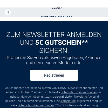
Kostenlose Lieferung und Retoure mit unserem Friends
CLUB
Kauf auf
Rechnung
ZUM NEWSLETTER ANMELDEN
UND
5€ GUTSCHEIN**
SICHERN!
Profitieren Sie von exklusiven Angeboten, Aktionen
und den neusten Modetrends.
Registrieren
Ja, ich möchte den personalisierten VAN GRAAF Newsletter abonnieren und
einen 5€ Gutschein** sichern. Ich habe die
Datenschutzbestimmungen
und
insbesondere den Abschnitt zum personalisierten Newsletter-Versand
gelesen und bin damit einverstanden. Eine
Abmeldung
ist jederzeit möglich,
siehe
Datenschutzbestimmungen
. **Ihr Gutschein-Code ist einmalig