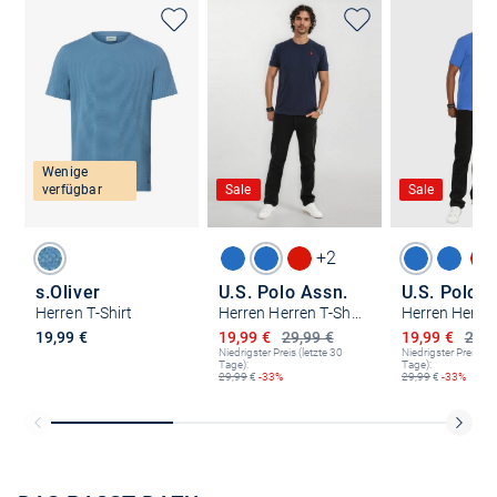
Wenige
verfügbar
Sale
Sale
+2
s.Oliver
U.S. Polo Assn.
U.S. Polo A
Herren T-Shirt
Herren Herren T-Shirt - USNaash
Ermäßigter Preis
Ermäßigter P
19,99 €
19,99 €
29,99 €
19,99 €
29,9
Niedrigster Preis (letzte 30
Niedrigster Preis (le
Tage):
Tage):
29,99
€
-33%
29,99
€
-33%