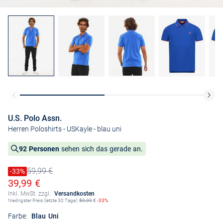
U.S. Polo Assn.
Herren Poloshirts - USKayle
- blau uni
92 Personen
sehen sich das gerade an.
59,99 €
Preis reduziert um
-33%
Alter Preis
Ermäßigter Preis
39,99 €
Inkl. MwSt. zzgl.
Versandkosten
Niedrigster Preis (letzte 30 Tage):
59,99
€
-33%
Farbe:
Blau Uni