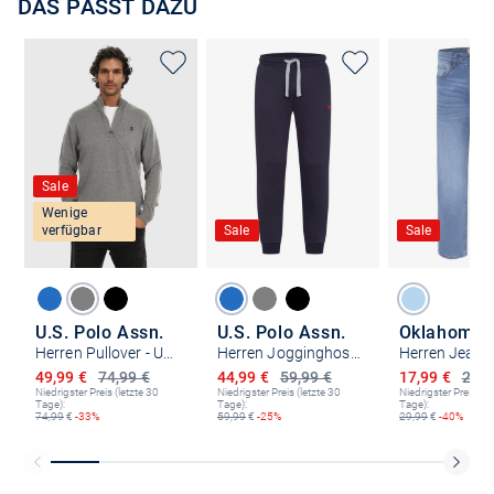
DAS PASST DAZU
Sale
Wenige
verfügbar
Sale
Sale
U.S. Polo Assn.
U.S. Polo Assn.
Oklahoma 
Herren Pullover - USLogaan
Herren Jogginghose - USNaate
Herren Jeans
Ermäßigter Preis
Ermäßigter Preis
Ermäßigter P
49,99 €
74,99 €
44,99 €
59,99 €
17,99 €
29,9
Niedrigster Preis (letzte 30
Niedrigster Preis (letzte 30
Niedrigster Preis (le
Tage):
Tage):
Tage):
74,99
€
-33%
59,99
€
-25%
29,99
€
-40%