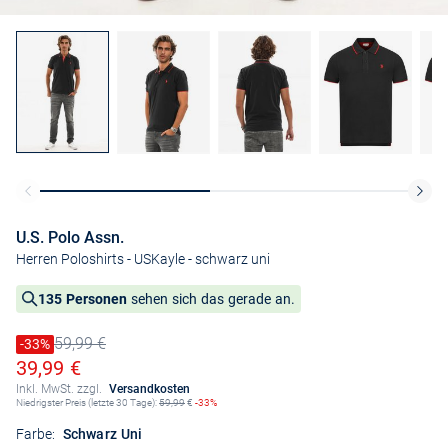
U.S. Polo Assn.
Herren Poloshirts - USKayle
- schwarz uni
135 Personen
sehen sich das gerade an.
59,99 €
Preis reduziert um
-33%
Alter Preis
Ermäßigter Preis
39,99 €
Inkl. MwSt. zzgl.
Versandkosten
Niedrigster Preis (letzte 30 Tage):
59,99
€
-33%
Farbe:
Schwarz Uni