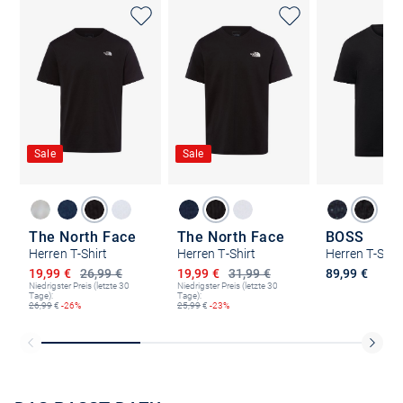
Sale
Sale
The North Face
The North Face
BOSS
Herren T-Shirt
Herren T-Shirt
Ermäßigter Preis
Ermäßigter Preis
19,99 €
26,99 €
19,99 €
31,99 €
89,99 €
Niedrigster Preis (letzte 30
Niedrigster Preis (letzte 30
Tage):
Tage):
26,99
€
-26%
25,99
€
-23%