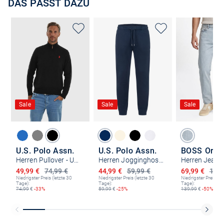
DAS PASST DAZU
Sale
Sale
Sale
U.S. Polo Assn.
U.S. Polo Assn.
BOSS Oran
Herren Pullover - USLogaan
Herren Jogginghose - USCallumm
Herren Jeans 
Ermäßigter Preis
Ermäßigter Preis
Ermäßigter P
49,99 €
74,99 €
44,99 €
59,99 €
69,99 €
139,
Niedrigster Preis (letzte 30
Niedrigster Preis (letzte 30
Niedrigster Preis (le
Tage):
Tage):
Tage):
74,99
€
-33%
59,99
€
-25%
139,99
€
-50%