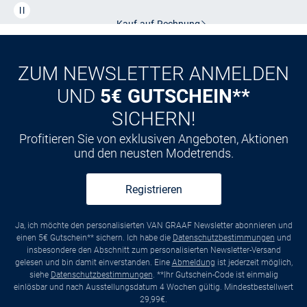
Kauf auf
Rechnung
ZUM NEWSLETTER ANMELDEN
UND
5€ GUTSCHEIN**
SICHERN!
Profitieren Sie von exklusiven Angeboten, Aktionen
und den neusten Modetrends.
Registrieren
Ja, ich möchte den personalisierten VAN GRAAF Newsletter abonnieren und
einen 5€ Gutschein** sichern. Ich habe die
Datenschutzbestimmungen
und
insbesondere den Abschnitt zum personalisierten Newsletter-Versand
gelesen und bin damit einverstanden. Eine
Abmeldung
ist jederzeit möglich,
siehe
Datenschutzbestimmungen
. **Ihr Gutschein-Code ist einmalig
einlösbar und nach Ausstellungsdatum 4 Wochen gültig. Mindestbestellwert
29,99€.