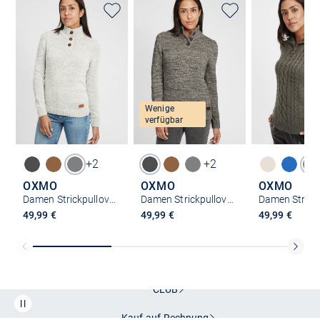
Wenige
verfügbar
+2
+2
OXMO
OXMO
OXMO
Damen Strickpullover - OXPhilicita
Damen Strickpullover - OXPhilicita
49,99 €
49,99 €
49,99 €
Kostenlose Lieferung und Retoure mit unserem Friends
CLUB
Kauf auf
Rechnung