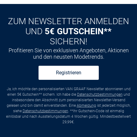
ZUM NEWSLETTER ANMELDEN
UND
5€ GUTSCHEIN**
SICHERN!
Profitieren Sie von exklusiven Angeboten, Aktionen
und den neusten Modetrends.
Registrieren
Ja, ich möchte den personalisierten VAN GRAAF Newsletter abonnieren und
einen 5€ Gutschein** sichern. Ich habe die
Datenschutzbestimmungen
und
insbesondere den Abschnitt zum personalisierten Newsletter-Versand
gelesen und bin damit einverstanden. Eine
Abmeldung
ist jederzeit möglich,
siehe
Datenschutzbestimmungen
. **Ihr Gutschein-Code ist einmalig
einlösbar und nach Ausstellungsdatum 4 Wochen gültig. Mindestbestellwert
29,99€.