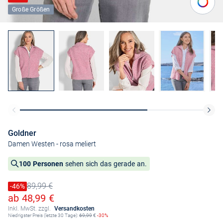
Große Größen
Goldner
Damen Westen
- rosa meliert
100 Personen
sehen sich das gerade an.
89,99 €
Preis reduziert um
-46%
Alter Preis
Ermäßigter Preis
ab 48,99 €
Inkl. MwSt. zzgl.
Versandkosten
Niedrigster Preis (letzte 30 Tage):
69,99
€
-30%