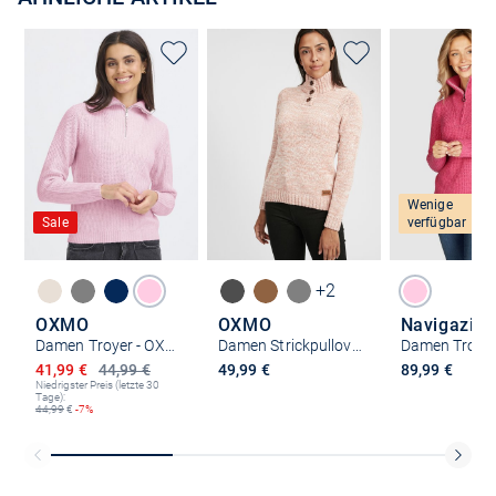
Wenige
Sale
verfügbar
+2
OXMO
OXMO
Navigazio
Damen Troyer - OXMolara
Damen Strickpullover - OXPhilicita
Damen Troye
Ermäßigter Preis
41,99 €
44,99 €
49,99 €
89,99 €
Niedrigster Preis (letzte 30
Tage):
44,99
€
-7%