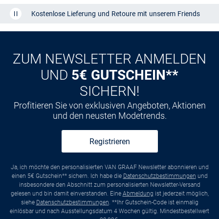
Kostenlose Lieferung und Retoure mit unserem Friends
CLUB
Kauf auf
Rechnung
ZUM NEWSLETTER ANMELDEN
UND
5€ GUTSCHEIN**
SICHERN!
Profitieren Sie von exklusiven Angeboten, Aktionen
und den neusten Modetrends.
Registrieren
Ja, ich möchte den personalisierten VAN GRAAF Newsletter abonnieren und
einen 5€ Gutschein** sichern. Ich habe die
Datenschutzbestimmungen
und
insbesondere den Abschnitt zum personalisierten Newsletter-Versand
gelesen und bin damit einverstanden. Eine
Abmeldung
ist jederzeit möglich,
siehe
Datenschutzbestimmungen
. **Ihr Gutschein-Code ist einmalig
einlösbar und nach Ausstellungsdatum 4 Wochen gültig. Mindestbestellwert