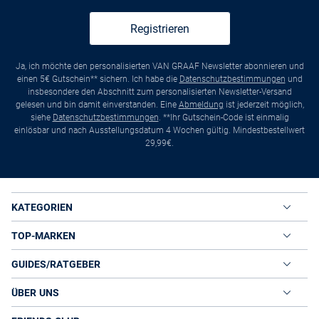
Registrieren
Ja, ich möchte den personalisierten VAN GRAAF Newsletter abonnieren und
einen 5€ Gutschein** sichern. Ich habe die
Datenschutzbestimmungen
und
insbesondere den Abschnitt zum personalisierten Newsletter-Versand
gelesen und bin damit einverstanden. Eine
Abmeldung
ist jederzeit möglich,
siehe
Datenschutzbestimmungen
. **Ihr Gutschein-Code ist einmalig
einlösbar und nach Ausstellungsdatum 4 Wochen gültig. Mindestbestellwert
29,99€.
KATEGORIEN
TOP-MARKEN
GUIDES/RATGEBER
ÜBER UNS