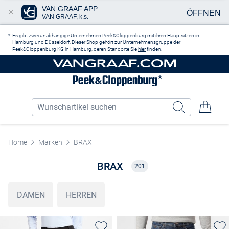
VAN GRAAF APP
ÖFFNEN
VAN GRAAF, k.s.
Zum Hauptinhalt springen
Es gibt zwei unabhängige Unternehmen Peek&Cloppenburg mit ihren Hauptsitzen in
Hamburg und Düsseldorf. Dieser Shop gehört zur Unternehmensgruppe der
Peek&Cloppenburg KG in Hamburg, deren Standorte Sie
hier
finden.
Home
Marken
BRAX
BRAX
201
DAMEN
HERREN