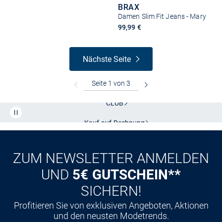
BRAX
Damen Slim Fit Jeans - Mary
99,99 €
Nächste Seite
Kostenlose Lieferung und Retoure mit unserem Friends
CLUB
Kauf auf
Rechnung
ZUM NEWSLETTER ANMELDEN
UND
5€ GUTSCHEIN**
SICHERN!
Profitieren Sie von exklusiven Angeboten, Aktionen
und den neusten Modetrends.