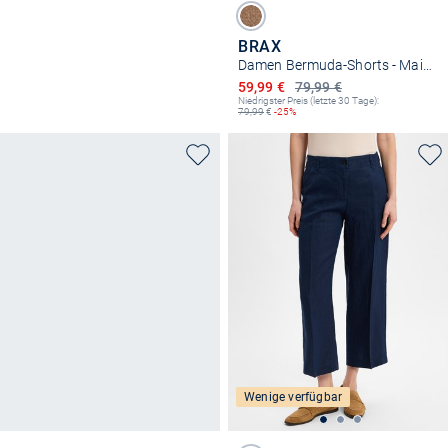
BRAX
Damen Bermuda-Shorts - Maine B
Ermäßigter Preis
59,99 €
79,99 €
Niedrigster Preis (letzte 30 Tage):
79,99
€
-25%
Wenige verfügbar