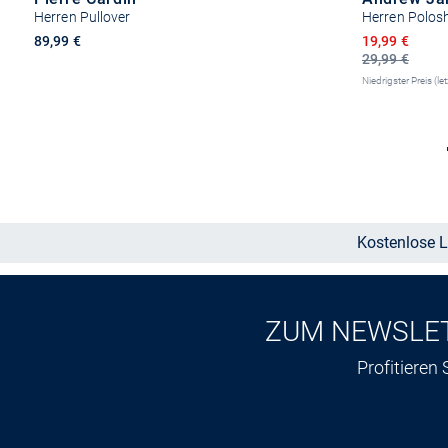
Herren Pullover
Herren Polosh
Ermäßigter P
89,99 €
19,99 €
29,99 €
Niedrigster Preis (le
Größe auswählen
Kostenlose L
ZUM NEWSLE
Profitieren