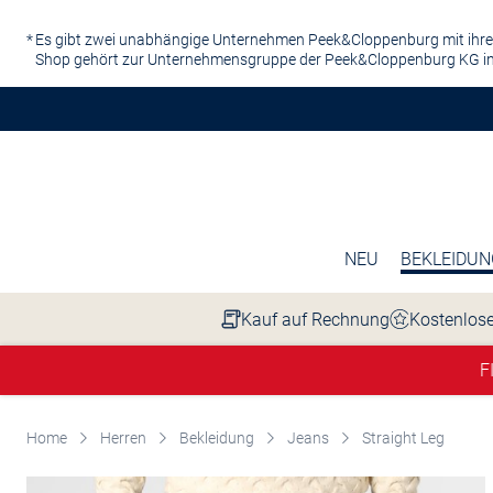
Zum Hauptinhalt springen
Es gibt zwei unabhängige Unternehmen Peek&Cloppenburg mit ihre
Shop gehört zur Unternehmensgruppe der Peek&Cloppenburg KG in
NEU
BEKLEIDUN
Kauf auf Rechnung
Kostenlose
F
Home
Herren
Bekleidung
Jeans
Straight Leg