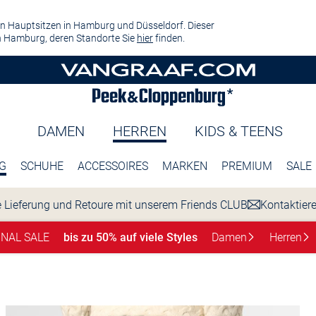
n Hauptsitzen in Hamburg und Düsseldorf. Dieser
 Hamburg, deren Standorte Sie
hier
finden.
DAMEN
HERREN
KIDS & TEENS
G
SCHUHE
ACCESSOIRES
MARKEN
PREMIUM
SALE
 Lieferung und Retoure mit unserem Friends CLUB
Kontaktier
INAL SALE
bis zu 50% auf viele Styles
Damen
Herren