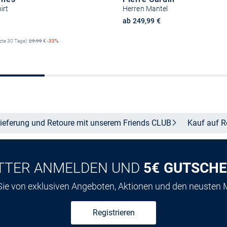
irt
Herren Mantel
reis
ab 249,99 €
tzte 30 Tage):
29,99
€
-33%
+2
Größe auswähle
Größe auswählen
ieferung und Retoure mit unserem Friends
CLUB
Kauf auf
R
TTER ANMELDEN UND
5€ GUTSCHE
 Sie von exklusiven Angeboten, Aktionen und den neusten
Registrieren