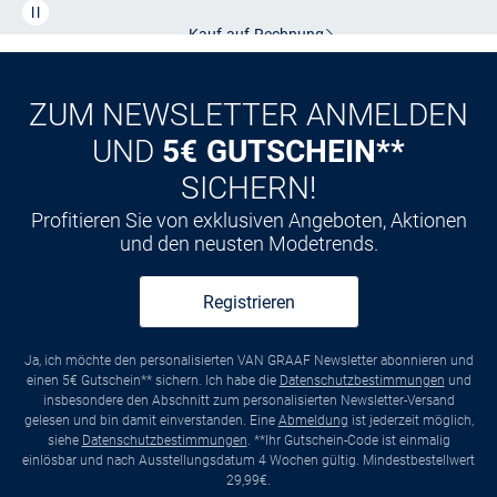
Kauf auf
Rechnung
ZUM NEWSLETTER ANMELDEN
UND
5€ GUTSCHEIN**
SICHERN!
Profitieren Sie von exklusiven Angeboten, Aktionen
und den neusten Modetrends.
Registrieren
Ja, ich möchte den personalisierten VAN GRAAF Newsletter abonnieren und
einen 5€ Gutschein** sichern. Ich habe die
Datenschutzbestimmungen
und
insbesondere den Abschnitt zum personalisierten Newsletter-Versand
gelesen und bin damit einverstanden. Eine
Abmeldung
ist jederzeit möglich,
siehe
Datenschutzbestimmungen
. **Ihr Gutschein-Code ist einmalig
einlösbar und nach Ausstellungsdatum 4 Wochen gültig. Mindestbestellwert
29,99€.