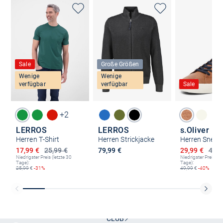
Sale
Große Größen
Wenige
Wenige
verfügbar
verfügbar
Sale
+2
LERROS
LERROS
s.Oliver
Herren T-Shirt
Herren Strickjacke
Herren Sneak
Ermäßigter Preis
Ermäßigter P
17,99 €
25,99 €
79,99 €
29,99 €
49,9
Niedrigster Preis (letzte 30
Niedrigster Preis (le
Tage):
Tage):
25,99
€
-31%
49,99
€
-40%
Kostenlose Lieferung und Retoure mit unserem Friends
CLUB