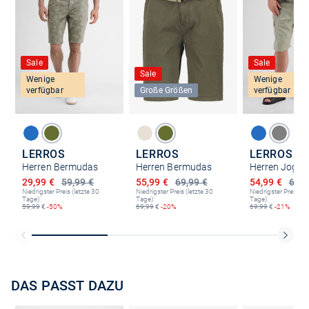
Sale
Sale
Sale
Wenige
Wenige
verfügbar
Große Größen
verfügbar
LERROS
LERROS
LERROS
Herren Bermudas
Herren Bermudas
Ermäßigter Preis
Ermäßigter Preis
Ermäßigter P
29,99 €
59,99 €
55,99 €
69,99 €
54,99 €
69,9
Niedrigster Preis (letzte 30
Niedrigster Preis (letzte 30
Niedrigster Preis (le
Tage):
Tage):
Tage):
59,99
€
-50%
69,99
€
-20%
69,99
€
-21%
DAS PASST DAZU