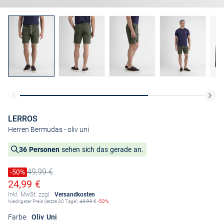
LERROS
Herren Bermudas
- oliv uni
36 Personen
sehen sich das gerade an.
49,99 €
Preis reduziert um
-50%
Alter Preis
Ermäßigter Preis
24,99 €
Inkl. MwSt. zzgl.
Versandkosten
Niedrigster Preis (letzte 30 Tage):
49,99
€
-50%
Farbe:
Oliv Uni