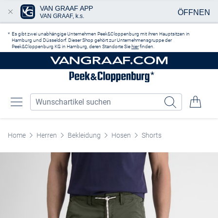
VAN GRAAF APP
ÖFFNEN
VAN GRAAF, k.s.
Zum Hauptinhalt springen
Es gibt zwei unabhängige Unternehmen Peek&Cloppenburg mit ihren Hauptsitzen in
Hamburg und Düsseldorf. Dieser Shop gehört zur Unternehmensgruppe der
Peek&Cloppenburg KG in Hamburg, deren Standorte Sie
hier
finden.
Home
Herren
Bekleidung
Hosen
Shorts