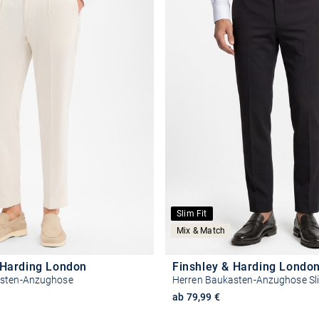
Slim Fit
Mix & Match
 Harding London
Finshley & Harding Londo
asten-Anzughose
Herren Baukasten-Anzughose Sli
reis
ab 79,99 €