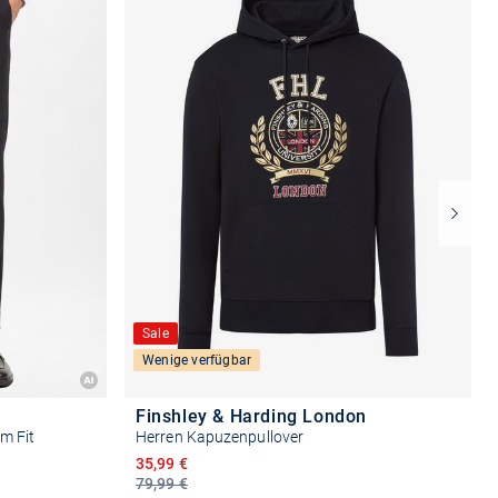
Sale
Wenige verfügbar
n
Finshley & Harding London
m Fit
Herren Kapuzenpullover
Ermäßigter Preis
35,99 €
79,99 €