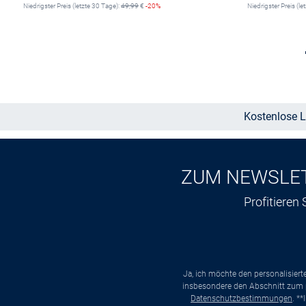
Niedrigster Preis (letzte 30 Tage):
49,99
€
-20%
Niedrigster Preis (le
Größe auswählen
Kostenlose L
ZUM NEWSLE
Profitieren
Ja, ich möchte den personalisier
insbesondere den Abschnitt zum p
Datenschutzbestimmungen
. *