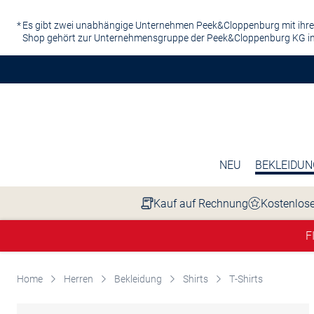
Zum Hauptinhalt springen
Es gibt zwei unabhängige Unternehmen Peek&Cloppenburg mit ihre
Shop gehört zur Unternehmensgruppe der Peek&Cloppenburg KG in
NEU
BEKLEIDUN
Kauf auf Rechnung
Kostenlose
F
Home
Herren
Bekleidung
Shirts
T-Shirts