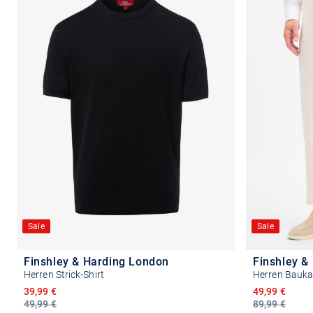
Sale
Sale
Finshley & Harding London
Finshley &
Herren Strick-Shirt
Herren Bauk
Ermäßigter Preis
Ermäßigter P
39,99 €
49,99 €
49,99 €
89,99 €