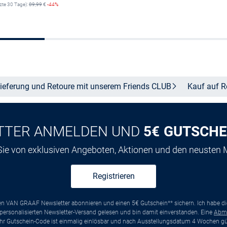
tzte 30 Tage):
89,99
€
-44%
Größe auswähle
Größe auswählen
ieferung und Retoure mit unserem Friends
CLUB
Kauf auf
R
TTER ANMELDEN UND
5€ GUTSCHE
 Sie von exklusiven Angeboten, Aktionen und den neusten
Registrieren
ten VAN GRAAF Newsletter abonnieren und einen 5€ Gutschein** sichern. Ich habe d
ersonalisierten Newsletter-Versand gelesen und bin damit einverstanden. Eine
Abm
*Ihr Gutschein-Code ist einmalig einlösbar und nach Ausstellungsdatum 4 Wochen gül