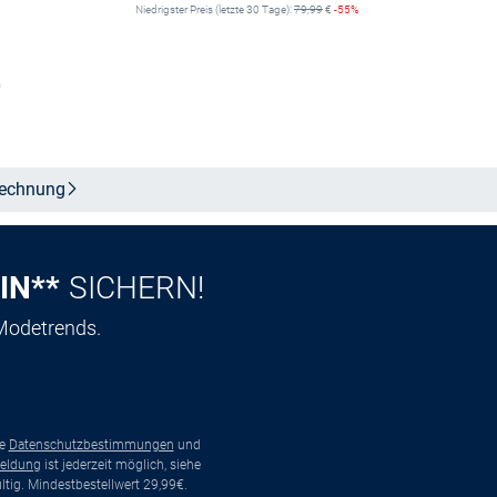
Niedrigster Preis (letzte 30 Tage):
79,99
€
-55%
n
Größe auswählen
echnung
IN**
SICHERN!
 Modetrends.
ie
Datenschutzbestimmungen
und
eldung
ist jederzeit möglich, siehe
tig. Mindestbestellwert 29,99€.