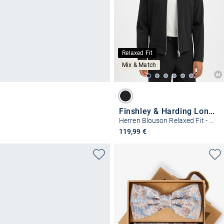
Relaxed Fit
Mix & Match
Finshley & Harding London
Herren Blouson Relaxed Fit - Dean
119,99 €