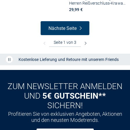
Herren Reißverschluss-Krawatte aus Seide
29,99 €
Nächste Seite
Kostenlose Lieferung und Retoure mit unserem Friends
CLUB
Kauf auf
Rechnung
ZUM NEWSLETTER ANMELDEN
UND
5€ GUTSCHEIN**
SICHERN!
Profitieren Sie von exklusiven Angeboten, Aktionen
und den neusten Modetrends.