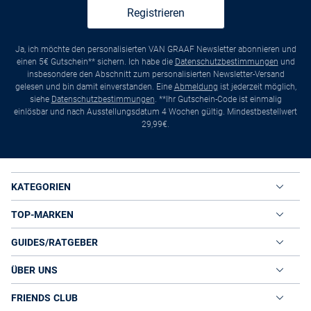
Registrieren
Ja, ich möchte den personalisierten VAN GRAAF Newsletter abonnieren und
einen 5€ Gutschein** sichern. Ich habe die
Datenschutzbestimmungen
und
insbesondere den Abschnitt zum personalisierten Newsletter-Versand
gelesen und bin damit einverstanden. Eine
Abmeldung
ist jederzeit möglich,
siehe
Datenschutzbestimmungen
. **Ihr Gutschein-Code ist einmalig
einlösbar und nach Ausstellungsdatum 4 Wochen gültig. Mindestbestellwert
29,99€.
KATEGORIEN
TOP-MARKEN
GUIDES/RATGEBER
ÜBER UNS
FRIENDS CLUB