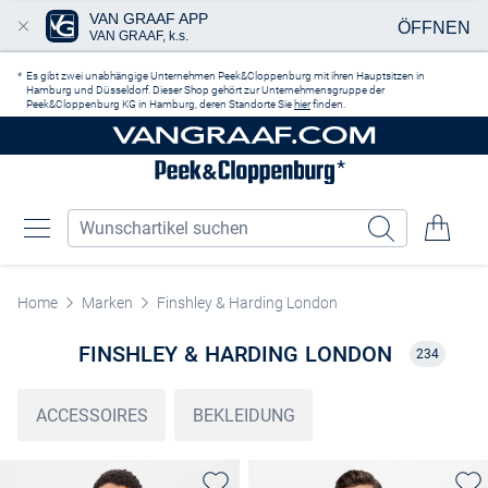
VAN GRAAF APP
ÖFFNEN
VAN GRAAF, k.s.
Zum Hauptinhalt springen
Es gibt zwei unabhängige Unternehmen Peek&Cloppenburg mit ihren Hauptsitzen in
Hamburg und Düsseldorf. Dieser Shop gehört zur Unternehmensgruppe der
Peek&Cloppenburg KG in Hamburg, deren Standorte Sie
hier
finden.
Home
Marken
Finshley & Harding London
FINSHLEY & HARDING LONDON
234
ACCESSOIRES
BEKLEIDUNG