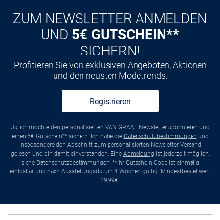
Kauf auf
Rechnung
ZUM NEWSLETTER ANMELDEN
UND
5€ GUTSCHEIN**
SICHERN!
Profitieren Sie von exklusiven Angeboten, Aktionen
und den neusten Modetrends.
Registrieren
Ja, ich möchte den personalisierten VAN GRAAF Newsletter abonnieren und
einen 5€ Gutschein** sichern. Ich habe die
Datenschutzbestimmungen
und
insbesondere den Abschnitt zum personalisierten Newsletter-Versand
gelesen und bin damit einverstanden. Eine
Abmeldung
ist jederzeit möglich,
siehe
Datenschutzbestimmungen
. **Ihr Gutschein-Code ist einmalig
einlösbar und nach Ausstellungsdatum 4 Wochen gültig. Mindestbestellwert
29,99€.