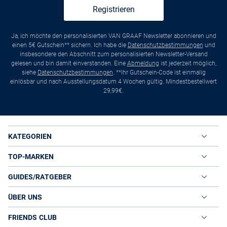
Registrieren
Ja, ich möchte den personalisierten VAN GRAAF Newsletter abonnieren und
einen 5€ Gutschein** sichern. Ich habe die
Datenschutzbestimmungen
und
insbesondere den Abschnitt zum personalisierten Newsletter-Versand
gelesen und bin damit einverstanden. Eine
Abmeldung
ist jederzeit möglich,
siehe
Datenschutzbestimmungen
. **Ihr Gutschein-Code ist einmalig
einlösbar und nach Ausstellungsdatum 4 Wochen gültig. Mindestbestellwert
29,99€.
KATEGORIEN
TOP-MARKEN
GUIDES/RATGEBER
ÜBER UNS
FRIENDS CLUB