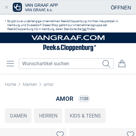
VAN GRAAF APP
ÖFFNEN
VAN GRAAF, k.s.
Zum Hauptinhalt springen
Es gibt zwei unabhängige Unternehmen Peek&Cloppenburg mit ihren Hauptsitzen in
Hamburg und Düsseldorf. Dieser Shop gehört zur Unternehmensgruppe der
Peek&Cloppenburg KG in Hamburg, deren Standorte Sie
hier
finden.
Home
Marken
amor
AMOR
1120
DAMEN
HERREN
KIDS & TEENS