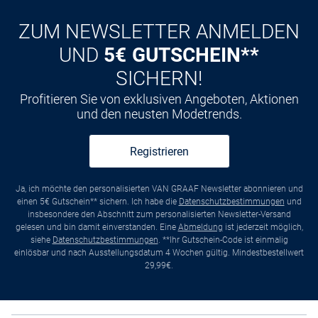
ZUM NEWSLETTER ANMELDEN
UND
5€ GUTSCHEIN**
SICHERN!
Profitieren Sie von exklusiven Angeboten, Aktionen
und den neusten Modetrends.
Registrieren
Ja, ich möchte den personalisierten VAN GRAAF Newsletter abonnieren und
einen 5€ Gutschein** sichern. Ich habe die
Datenschutzbestimmungen
und
insbesondere den Abschnitt zum personalisierten Newsletter-Versand
gelesen und bin damit einverstanden. Eine
Abmeldung
ist jederzeit möglich,
siehe
Datenschutzbestimmungen
. **Ihr Gutschein-Code ist einmalig
einlösbar und nach Ausstellungsdatum 4 Wochen gültig. Mindestbestellwert
29,99€.