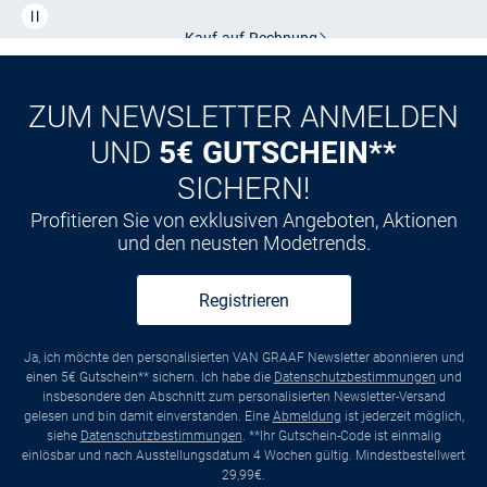
Kauf auf
Rechnung
ZUM NEWSLETTER ANMELDEN
UND
5€ GUTSCHEIN**
SICHERN!
Profitieren Sie von exklusiven Angeboten, Aktionen
und den neusten Modetrends.
Registrieren
Ja, ich möchte den personalisierten VAN GRAAF Newsletter abonnieren und
einen 5€ Gutschein** sichern. Ich habe die
Datenschutzbestimmungen
und
insbesondere den Abschnitt zum personalisierten Newsletter-Versand
gelesen und bin damit einverstanden. Eine
Abmeldung
ist jederzeit möglich,
siehe
Datenschutzbestimmungen
. **Ihr Gutschein-Code ist einmalig
einlösbar und nach Ausstellungsdatum 4 Wochen gültig. Mindestbestellwert
29,99€.