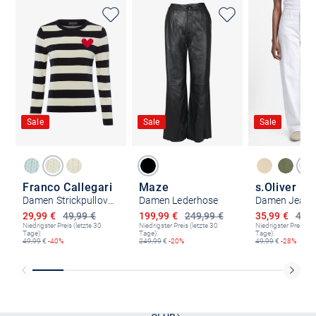
Sale
Sale
Sale
Franco Callegari
Maze
s.Oliver
Damen Strickpullover
Damen Lederhose
Damen Jeans 
Ermäßigter Preis
Ermäßigter Preis
Ermäßigter P
29,99 €
49,99 €
199,99 €
249,99 €
35,99 €
49,9
Niedrigster Preis (letzte 30
Niedrigster Preis (letzte 30
Niedrigster Preis (le
Tage):
Tage):
Tage):
49,99
€
-40%
249,99
€
-20%
49,99
€
-28%