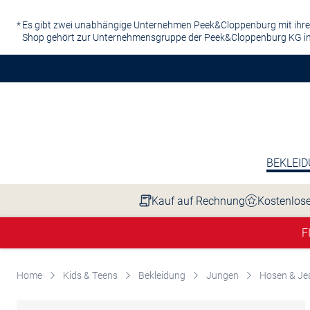
Zum Hauptinhalt springen
Es gibt zwei unabhängige Unternehmen Peek&Cloppenburg mit ihre
Shop gehört zur Unternehmensgruppe der Peek&Cloppenburg KG in
BEKLEI
Kauf auf Rechnung
Kostenlose
F
Home
Kids & Teens
Bekleidung
Jungen
Hosen & Je