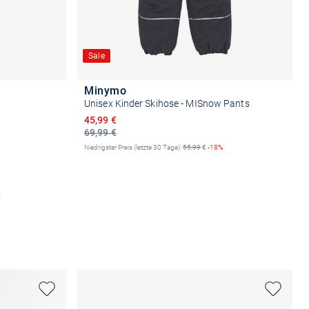
Sale
Minymo
Unisex Kinder Skihose - MISnow Pants
Ermäßigter Preis
45,99 €
69,99 €
Niedrigster Preis (letzte 30 Tage):
55,99
€
-18%
n
Größe auswählen