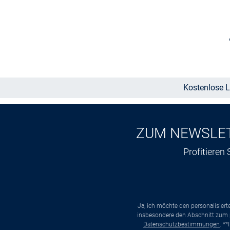
Größe auswählen
Kostenlose L
ZUM NEWSLE
Profitieren
Ja, ich möchte den personalisier
insbesondere den Abschnitt zum p
Datenschutzbestimmungen
. *