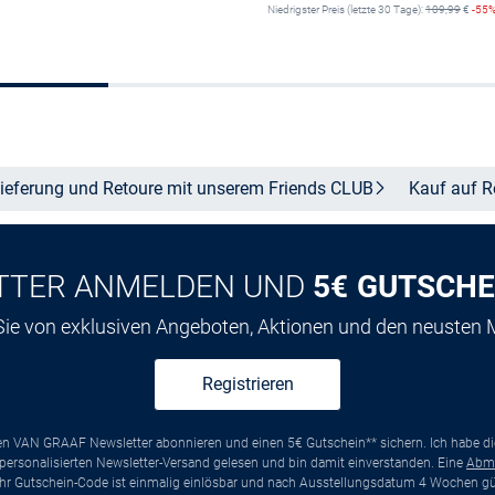
Niedrigster Preis (letzte 30 Tage):
109,99
€
-55
Größe auswählen
Größe auswähle
ieferung und Retoure mit unserem Friends
CLUB
Kauf auf
R
TTER ANMELDEN UND
5€ GUTSCHE
 Sie von exklusiven Angeboten, Aktionen und den neusten
Registrieren
ten VAN GRAAF Newsletter abonnieren und einen 5€ Gutschein** sichern. Ich habe d
ersonalisierten Newsletter-Versand gelesen und bin damit einverstanden. Eine
Abm
*Ihr Gutschein-Code ist einmalig einlösbar und nach Ausstellungsdatum 4 Wochen gül