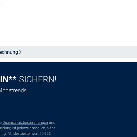
%
Größe auswählen
n
echnung
IN**
SICHERN!
 Modetrends.
ie
Datenschutzbestimmungen
und
eldung
ist jederzeit möglich, siehe
tig. Mindestbestellwert 29,99€.