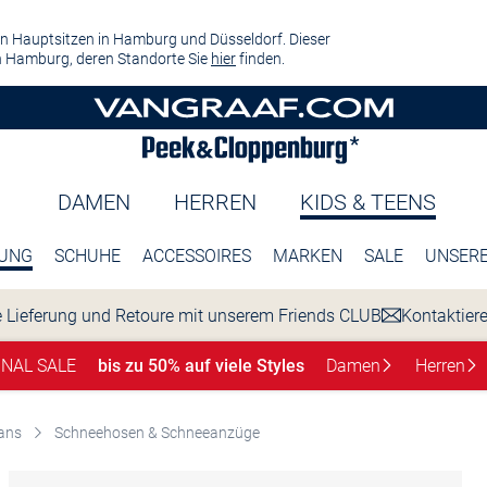
n Hauptsitzen in Hamburg und Düsseldorf. Dieser
 Hamburg, deren Standorte Sie
hier
finden.
DAMEN
HERREN
KIDS & TEENS
DUNG
SCHUHE
ACCESSOIRES
MARKEN
SALE
UNSERE
 Lieferung und Retoure mit unserem Friends CLUB
Kontaktier
INAL SALE
bis zu 50% auf viele Styles
Damen
Herren
ans
Schneehosen & Schneeanzüge