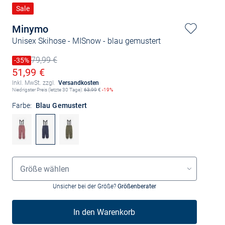
Sale
Minymo
Unisex Skihose - MISnow
- blau gemustert
79,99 €
Preis reduziert um
-35%
Alter Preis
Ermäßigter Preis
51,99 €
Inkl. MwSt. zzgl.
Versandkosten
Niedrigster Preis (letzte 30 Tage):
63,99
€
-19%
Farbe:
Blau Gemustert
Größenauswahl
Größe wählen
Unsicher bei der Größe?
Größenberater
In den Warenkorb