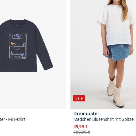
Sale
Dreimaster
r - MIT-shirt
Mädchen Blusenshirt mit Spitze
Ermäßigter Preis
49,99 €
109,99 €