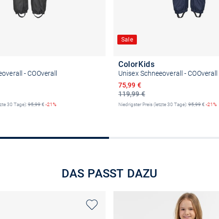
Sale
ColorKids
overall - COOverall
Unisex Schneeoverall - COOverall
reis
Ermäßigter Preis
75,99 €
119,99 €
tzte 30 Tage):
95,99
€
-21%
Niedrigster Preis (letzte 30 Tage):
95,99
€
-21%
Größe auswählen
Größe auswähle
DAS PASST DAZU