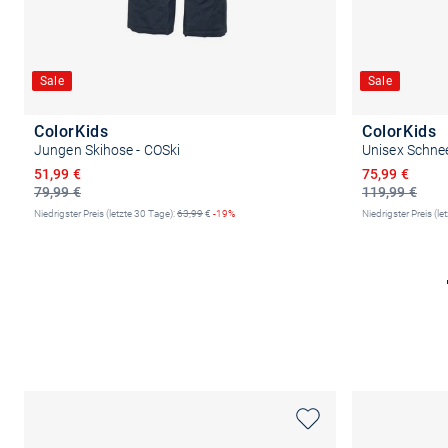
Sale
Sale
ColorKids
ColorKids
Jungen Skihose - COSki
Unisex Schnee
Ermäßigter Preis
Ermäßigter P
51,99 €
75,99 €
79,99 €
119,99 €
Niedrigster Preis (letzte 30 Tage):
63,99
€
-19%
Niedrigster Preis (le
Größe auswählen