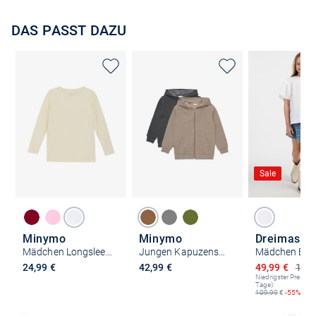
DAS PASST DAZU
Sale
Minymo
Minymo
Dreimaster
Mädchen Longsleeve - MIBlouse LS
Jungen Kapuzensweatjacke - MISweat
Ermäßigter P
24,99 €
42,99 €
49,99 €
109,
Niedrigster Preis (le
Tage):
109,99
€
-55%