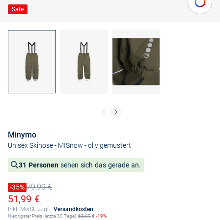
Sale
Minymo
Unisex Skihose - MISnow
- oliv gemustert
31 Personen
sehen sich das gerade an.
79,99 €
Preis reduziert um
-35%
Alter Preis
Ermäßigter Preis
51,99 €
Inkl. MwSt. zzgl.
Versandkosten
Niedrigster Preis (letzte 30 Tage):
63,99
€
-19%