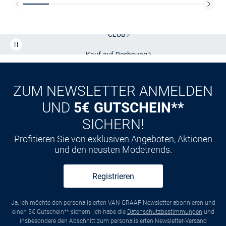
Kostenlose Lieferung und Retoure mit unserem Friends
CLUB
Kauf auf
Rechnung
ZUM NEWSLETTER ANMELDEN
UND
5€ GUTSCHEIN**
SICHERN!
Profitieren Sie von exklusiven Angeboten, Aktionen
und den neusten Modetrends.
Registrieren
Ja, ich möchte den personalisierten VAN GRAAF Newsletter abonnieren und
einen 5€ Gutschein** sichern. Ich habe die
Datenschutzbestimmungen
und
insbesondere den Abschnitt zum personalisierten Newsletter-Versand