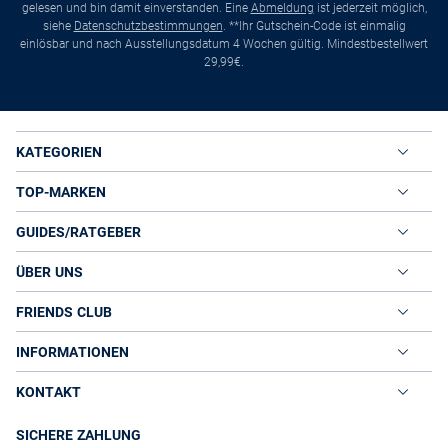
gelesen und bin damit einverstanden. Eine
Abmeldung
ist jederzeit möglich,
siehe
Datenschutzbestimmungen
. **Ihr Gutschein-Code ist einmalig
einlösbar und nach Ausstellungsdatum 4 Wochen gültig. Mindestbestellwert
29,99€.
KATEGORIEN
TOP-MARKEN
GUIDES/RATGEBER
ÜBER UNS
FRIENDS CLUB
INFORMATIONEN
KONTAKT
SICHERE ZAHLUNG