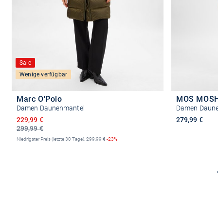
Sale
Wenige verfügbar
Marc O'Polo
MOS MOS
Damen Daunenmantel
Damen Daune
Ermäßigter Preis
229,99 €
279,99 €
299,99 €
Niedrigster Preis (letzte 30 Tage):
299,99
€
-23%
Größe auswählen