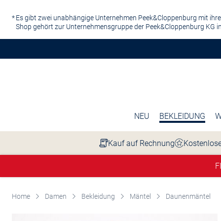
Zum Hauptinhalt springen
Es gibt zwei unabhängige Unternehmen Peek&Cloppenburg mit ihre
Shop gehört zur Unternehmensgruppe der Peek&Cloppenburg KG in
NEU
BEKLEIDUNG
W
Kauf auf Rechnung
Kostenlose
F
Home
Damen
Bekleidung
Mäntel
Daunenmäntel