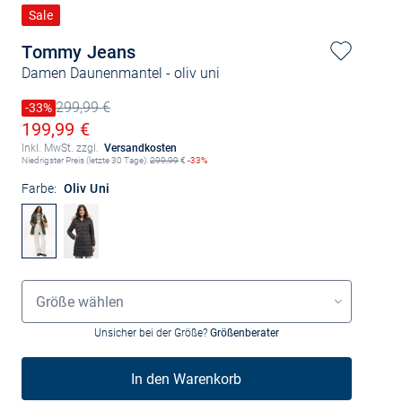
Sale
Tommy Jeans
Damen Daunenmantel
- oliv uni
299,99 €
Preis reduziert um
-33%
Alter Preis
Ermäßigter Preis
199,99 €
Inkl. MwSt. zzgl.
Versandkosten
Niedrigster Preis (letzte 30 Tage):
299,99
€
-33%
Farbe:
Oliv Uni
Größenauswahl
Größe wählen
Unsicher bei der Größe?
Größenberater
In den Warenkorb