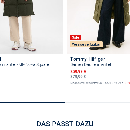
Sale
Wenige verfügbar
H
Tommy Hilfiger
nmantel - MMNova Square
Damen Daunenmantel
Ermäßigter Preis
259,99 €
379,99 €
Niedrigster Preis (letzte 30 Tage):
379,99
€
-32
Größe auswählen
Größe auswähle
DAS PASST DAZU