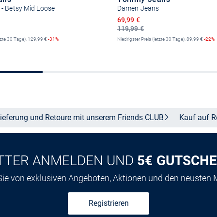
- Betsy Mid Loose
Damen Jeans
reis
Ermäßigter Preis
69,99 €
119,99 €
tzte 30 Tage):
129,99
€
-31%
Niedrigster Preis (letzte 30 Tage):
89,99
€
-22%
Größe auswählen
Größe auswähle
ieferung und Retoure mit unserem Friends
CLUB
Kauf auf
R
TTER ANMELDEN UND
5€ GUTSCHE
 Sie von exklusiven Angeboten, Aktionen und den neusten
Registrieren