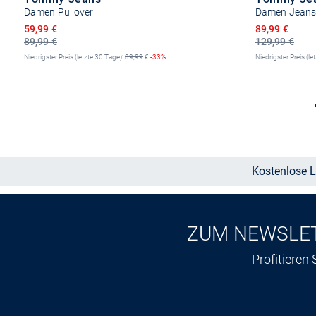
Damen Pullover
Damen Jeans 
Ermäßigter Preis
Ermäßigter P
59,99 €
89,99 €
89,99 €
129,99 €
Niedrigster Preis (letzte 30 Tage):
89,99
€
-33%
Niedrigster Preis (le
Größe auswählen
Kostenlose L
ZUM NEWSLE
Profitieren