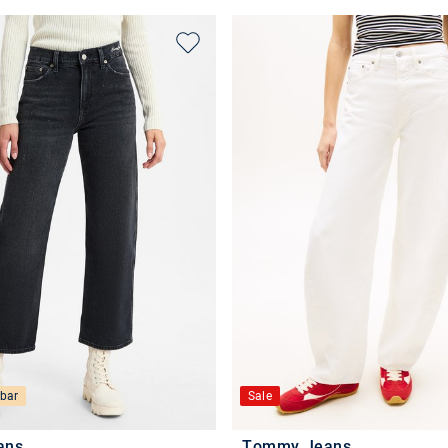
bar
Sale
ans
Tommy Jeans