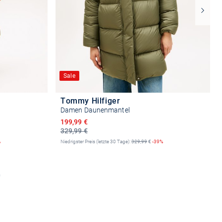
Sale
Tommy Hilfiger
Damen Daunenmantel
Ermäßigter Preis
199,99 €
329,99 €
%
Niedrigster Preis (letzte 30 Tage):
329,99
€
-39%
n
Größe auswählen