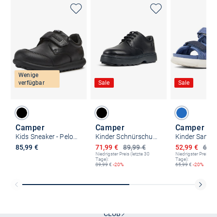
Wenige
verfügbar
Sale
Sale
Camper
Camper
Camper
Kids Sneaker - Pelotas Ariel
Kinder Schnürschuhe - Norte
Ermäßigter Preis
Ermäßigter P
85,99 €
71,99 €
89,99 €
52,99 €
65,9
Niedrigster Preis (letzte 30
Niedrigster Preis (le
Tage):
Tage):
89,99
€
-20%
65,99
€
-20%
Kostenlose Lieferung und Retoure mit unserem Friends
CLUB