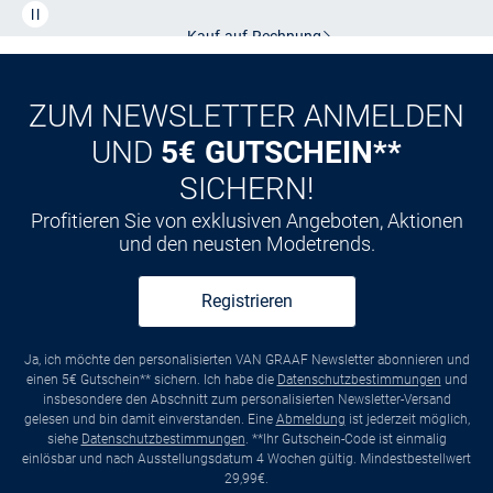
Kauf auf
Rechnung
ZUM NEWSLETTER ANMELDEN
UND
5€ GUTSCHEIN**
SICHERN!
Profitieren Sie von exklusiven Angeboten, Aktionen
und den neusten Modetrends.
Registrieren
Ja, ich möchte den personalisierten VAN GRAAF Newsletter abonnieren und
einen 5€ Gutschein** sichern. Ich habe die
Datenschutzbestimmungen
und
insbesondere den Abschnitt zum personalisierten Newsletter-Versand
gelesen und bin damit einverstanden. Eine
Abmeldung
ist jederzeit möglich,
siehe
Datenschutzbestimmungen
. **Ihr Gutschein-Code ist einmalig
einlösbar und nach Ausstellungsdatum 4 Wochen gültig. Mindestbestellwert
29,99€.