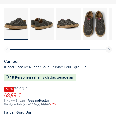
Camper
Kinder Sneaker Runner Four - Runner Four
- grau uni
18 Personen
sehen sich das gerade an.
79,99 €
Preis reduziert um
-20%
Alter Preis
Ermäßigter Preis
63,99 €
Inkl. MwSt. zzgl.
Versandkosten
Niedrigster Preis (letzte 30 Tage):
79,99
€
-20%
Farbe:
Grau Uni